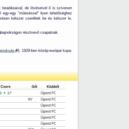
t beadásaival, de lövéseivel ő is szívesen
ll egy-egy "műeséssel" ilyen lehetőséghez
zésen kétszer cseréltek be és kétszer le,
lágbajnokságon résztvevő csapatnak.
bajnokság
). 1929-ben közép-európai kupa-
Csere
Gól
Klubból
Újpest FC
9'
37'
90'
Újpest FC
Újpest FC
Újpest FC
Újpest FC
Újpest FC