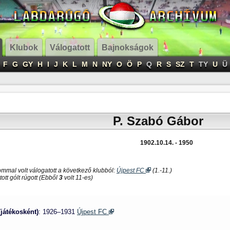
Klubok
Válogatott
Bajnokságok
F
G
GY
H
I
J
K
L
M
N
NY
O
Ö
P
Q
R
S
SZ
T
TY
U
Ü
P. Szabó Gábor
1902.10.14. - 1950
mmal volt válogatott a következő klubból:
Újpest FC
(1.-11.)
ott gólt rúgott (Ebből
3
volt 11-es)
(játékosként)
: 1926–1931
Újpest FC