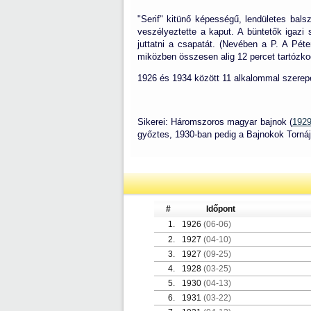
"Serif" kitünő képességű, lendületes bals
veszélyeztette a kaput. A büntetők igazi
juttatni a csapatát. (Nevében a P. A Pét
miközben összesen alig 12 percet tartózko
1926 és 1934 között 11 alkalommal szerepel
Sikerei: Háromszoros magyar bajnok (
1929
győztes, 1930-ban pedig a Bajnokok Tornáj
#
Időpont
1.
1926
(06-06)
2.
1927
(04-10)
3.
1927
(09-25)
4.
1928
(03-25)
5.
1930
(04-13)
6.
1931
(03-22)