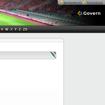
Bejelentkezés
Regisztráció
V
W
X
Y
Z
ZS