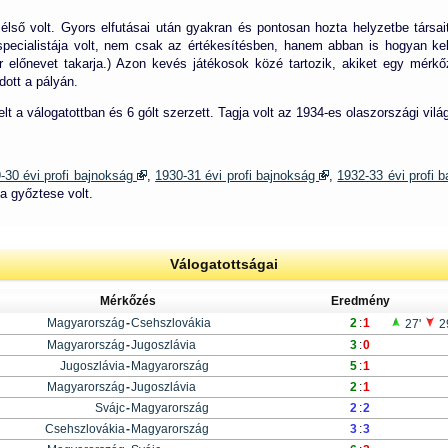
zélső volt. Gyors elfutásai után gyakran és pontosan hozta helyzetbe társai
 specialistája volt, nem csak az értékesítésben, hanem abban is hogyan ke
er előnevet takarja.) Azon kevés játékosok közé tartozik, akiket egy mérkő
dott a pályán.
t a válogatottban és 6 gólt szerzett. Tagja volt az 1934-es olaszországi vi
-30 évi profi bajnokság
,
1930-31 évi profi bajnokság
,
1932-33 évi profi 
a győztese volt.
Válogatottságai
Mérkőzés
Eredmény
Magyarország
-
Csehszlovákia
2
:
1
27'
2
Magyarország
-
Jugoszlávia
3
:
0
Jugoszlávia
-
Magyarország
5
:
1
Magyarország
-
Jugoszlávia
2
:
1
Svájc
-
Magyarország
2
:
2
Csehszlovákia
-
Magyarország
3
:
3