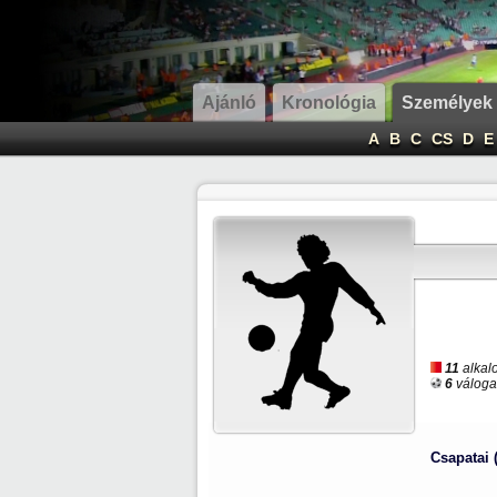
Ajánló
Kronológia
Személyek
A
B
C
CS
D
E
11
alkalo
6
válogat
Csapatai 