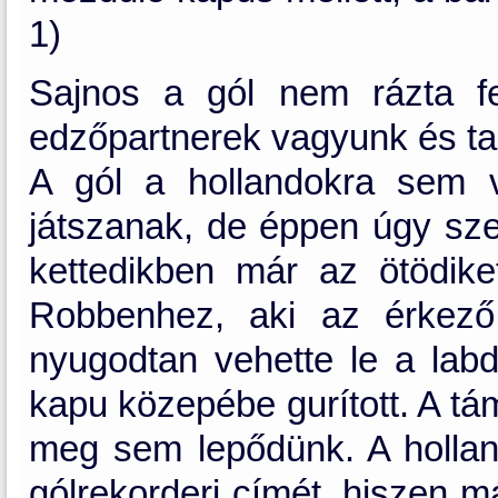
1)
Sajnos a gól nem rázta fe
edzőpartnerek vagyunk és ta
A gól a hollandokra sem v
játszanak, de éppen úgy szer
kettedikben már az ötödike
Robbenhez, aki az érkező
nyugodtan vehette le a lab
kapu közepébe gurított. A tá
meg sem lepődünk. A holland 
gólrekorderi címét, hiszen m