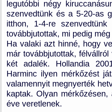
legutóbbi négy kiruccanásu
szenvedtünk és a 5-20-as g
itthon, 1-4-re szenvedtün
továbbjutottak, mi pedig még
Ha valaki azt hinné, hogy v
már továbbjutottak, félvállr
két adalék. Hollandia 200
Harminc ilyen mérkőzést ját
valamennyit megnyerték hetve
kaptak. Olyan mérkőzésen, a
éve veretlenek.