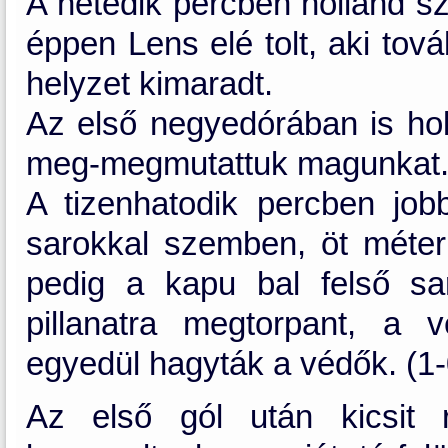
A hetedik percben holland sz
éppen Lens elé tolt, aki tová
helyzet kimaradt.
Az első negyedórában is hol
meg-megmutattuk magunkat
A tizenhatodik percben job
sarokkal szemben, öt méterr
pedig a kapu bal felső s
pillanatra megtorpant, a v
egyedül hagyták a védők. (1-
Az első gól után kicsit 