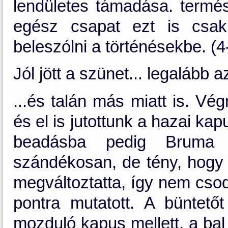
lendületes támadása. termé
egész csapat ezt is csa
beleszólni a történésekbe. (4
Jól jött a szünet... legalább a
...és talán más miatt is. Vé
és el is jutottunk a hazai ka
beadásba pedig Bruma
szándékosan, de tény, hogy l
megváltoztatta, így nem csod
pontra mutatott. A büntető
mozduló kapus mellett, a bal 