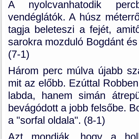
A nyolcvanhatodik per
vendéglátók. A húsz méterrő
tagja beleteszi a fejét, ami
sarokra mozduló Bogdánt és 
(7-1)
Három perc múlva újabb sz
mit az előbb. Ezúttal Robben
labda, hanem simán átrepül
bevágódott a jobb felsőbe. B
a "sorfal oldala". (8-1)
Azt mondják, hogy a hol