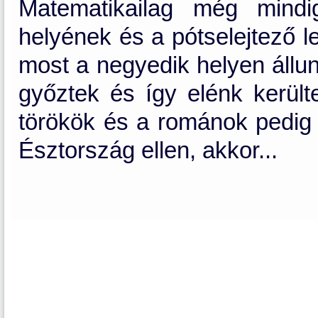
Matematikailag még mind
helyének és a pótselejtező 
most a negyedik helyen állun
győztek és így elénk került
törökök és a románok pedig n
Észtország ellen, akkor...