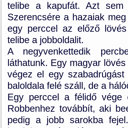
telibe a kapufát. Azt sem
Szerencsére a hazaiak meg m
egy perccel az előző lövés 
telibe a jobboldalit.
A negyvenkettedik percb
láthatunk. Egy magyar lövés 
végez el egy szabadrúgást 
baloldala felé száll, de a hálóő
Egy perccel a félidő vége 
Robbenhez továbbít, aki b
pedig a jobb sarokba fejel