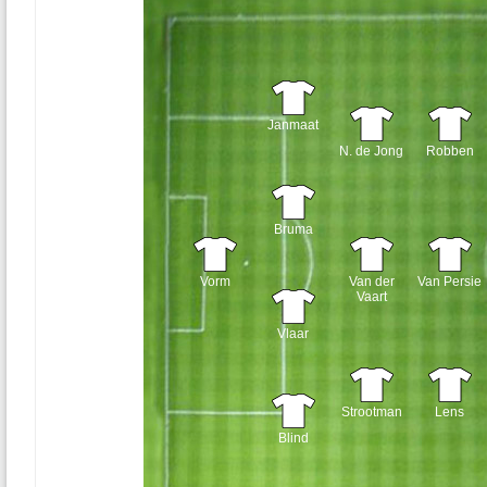
Janmaat
N. de Jong
Robben
Bruma
Vorm
Van der
Van Persie
Vaart
Vlaar
Strootman
Lens
Blind