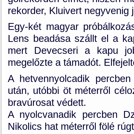
rekorder, Kluivert negyvenig ju
Egy-két magyar próbálkozás
Lens beadása szállt el a kap
mert Devecseri a kapu jo
megelőzte a támadót. Elfejelte
A hetvennyolcadik percben
után, utóbbi öt méterről cél
bravúrosat védett.
A nyolcvanadik percben Dz
Nikolics hat méterről fölé rúgt