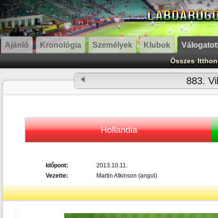
Ajánló
Kronológia
Személyek
Klubok
Válogatot
Összes
Itthon
883. Vi
Hollandia
Időpont:
2013.10.11.
Vezette:
Martin Atkinson (angol)