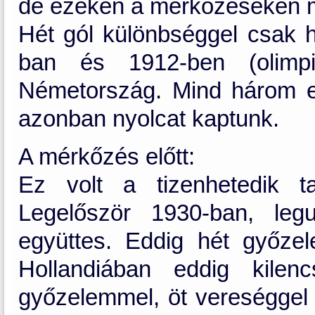
de ezeken a mérkőzéseken mi
Hét gól különbséggel csak 
ban és 1912-ben (olimpi
Németország. Mind három e
azonban nyolcat kaptunk.
A mérkőzés előtt:
Ez volt a tizenhetedik ta
Legelőször 1930-ban, leg
együttes. Eddig hét győzel
Hollandiában eddig kilen
győzelemmel, öt vereséggel 