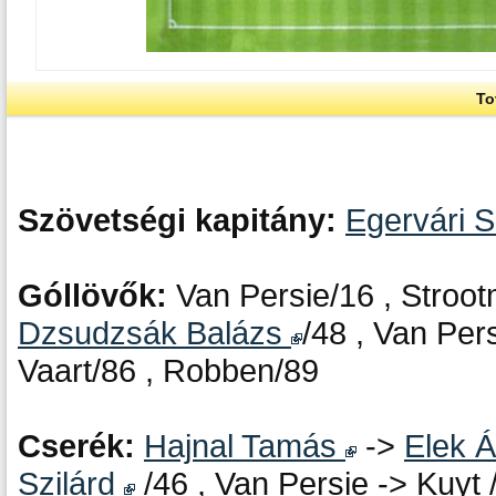
To
Szövetségi kapitány:
Egervári 
Góllövők:
Van Persie/16 , Stroot
Dzsudzsák Balázs
/48 , Van Per
Vaart/86 , Robben/89
Cserék:
Hajnal Tamás
->
Elek 
Szilárd
/46 , Van Persie -> Kuyt 