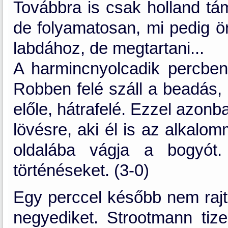
Továbbra is csak holland tá
de folyamatosan, mi pedig ö
labdához, de megtartani...
A harmincnyolcadik percbe
Robben felé száll a beadás,
előle, hátrafelé. Ezzel azonb
lövésre, aki él is az alkalo
oldalába vágja a bogyót
történéseket. (3-0)
Egy perccel később nem raj
negyediket. Strootmann tizen