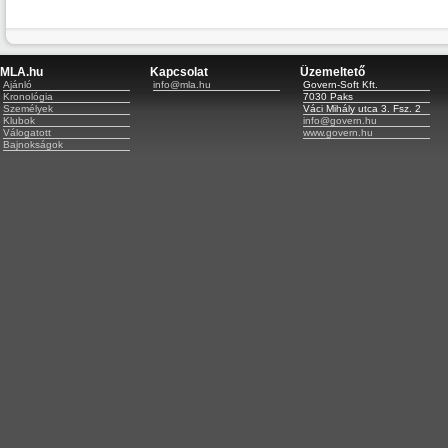
MLA.hu
Kapcsolat
Üzemeltető
Ajánló
info@mla.hu
Govern-Soft Kft.
Kronológia
7030 Paks
Személyek
Váci Mihály utca 3. Fsz. 2
Klubok
info@govern.hu
Válogatott
www.govern.hu
Bajnokságok