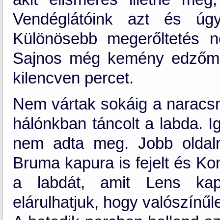
Vendéglátóink azt és úgy
Különösebb megerőltetés n
Sajnos még kemény edzőmé
kilencven percet.
Nem vártak sokáig a naracs
hálónkban táncolt a labda. Ig
nem adta meg. Jobb oldalró
Bruma kapura is fejelt és Kom
a labdát, amit Lens kap
elárulhatjuk, hogy valószínűle