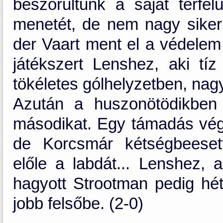
beszorultunk a saját térfel
menetét, de nem nagy siker
der Vaart ment el a védelem 
játékszert Lenshez, aki tíz
tökéletes gólhelyzetben, nagy 
Azután a huszonötödikben
másodikat. Egy támadás vég
de Korcsmár kétségbeesett f
előle a labdát... Lenshez, a
hagyott Strootman pedig hét
jobb felsőbe. (2-0)