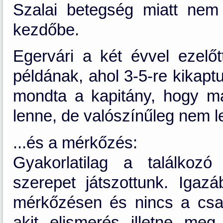
Szalai betegség miatt nem 
kezdőbe.
Egervári a két évvel ezelőtt
példának, ahol 3-5-re kikapt
mondta a kapitány, hogy m
lenne, de valószínűleg nem len
...és a mérkőzés:
Gyakorlatilag a találkozó
szerepet játszottunk. Igaz
mérkőzésen és nincs a csa
akit elismerés illetne meg