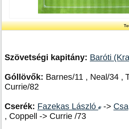
To
Szövetségi kapitány:
Baróti (Kra
Góllövők:
Barnes/11 , Neal/34 , 
Currie/82
Cserék:
Fazekas László
->
Csa
, Coppell -> Currie /73