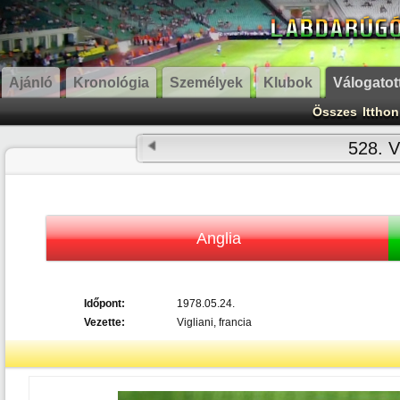
Ajánló
Kronológia
Személyek
Klubok
Válogatot
Összes
Itthon
528. V
Anglia
Időpont:
1978.05.24.
Vezette:
Vigliani, francia