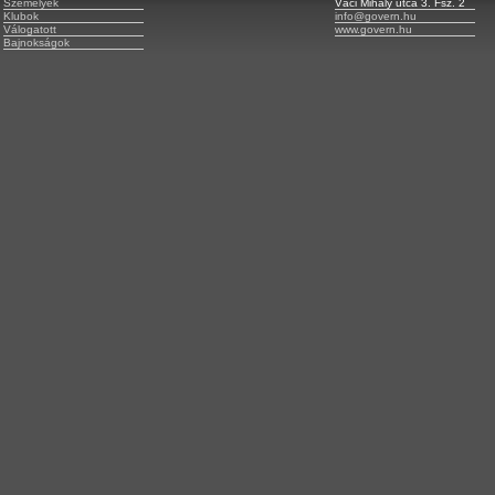
Személyek
Váci Mihály utca 3. Fsz. 2
Klubok
info@govern.hu
Válogatott
www.govern.hu
Bajnokságok