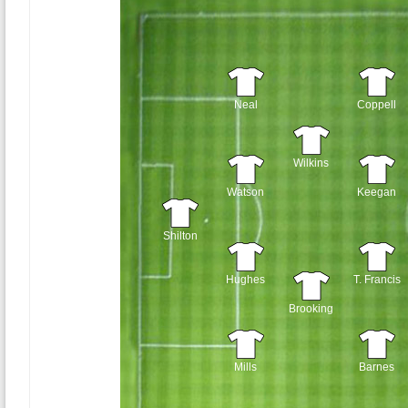
Neal
Coppell
Wilkins
Watson
Keegan
Shilton
Hughes
T. Francis
Brooking
Mills
Barnes