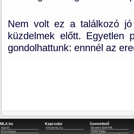
Nem volt ez a találkozó jó l
küzdelmek előtt. Egyetlen p
gondolhattunk: ennnél az er
MLA.hu
Kapcsolat
Üzemeltető
Ajánló
info@mla.hu
Govern-Soft Kft.
Kronológia
7030 Paks