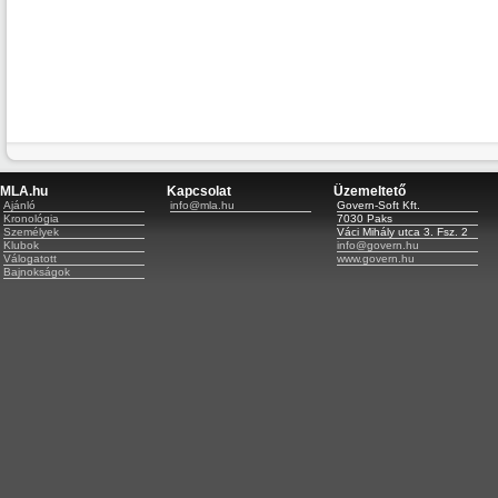
MLA.hu
Kapcsolat
Üzemeltető
Ajánló
info@mla.hu
Govern-Soft Kft.
Kronológia
7030 Paks
Személyek
Váci Mihály utca 3. Fsz. 2
Klubok
info@govern.hu
Válogatott
www.govern.hu
Bajnokságok