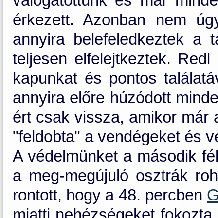
válogatottunk és már minde
érkezett. Azonban nem úg
annyira belefeledkeztek a
teljesen elfelejtkeztek. Red
kapunkat és pontos találatáv
annyira előre húzódott minde
ért csak vissza, amikor már 
"feldobta" a vendégeket és ve
A védelmünket a második féli
a meg-megújuló osztrák roh
rontott, hogy a 48. percben
G
miatti nehézségeket fokozta