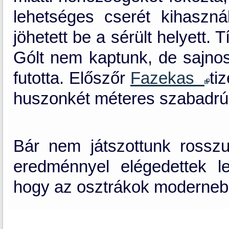
lehetséges cserét kihaszn
jöhetett be a sérült helyett.
Gólt nem kaptunk, de sajnos
futotta. Előszőr
Fazekas
ti
huszonkét méteres szabadrúg
Bár nem játszottunk rossz
eredménnyel elégedettek l
hogy az osztrákok modernebb