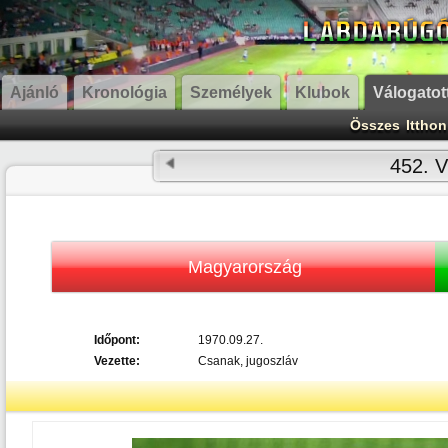
Ajánló
Kronológia
Személyek
Klubok
Válogatot
Összes
Itthon
452. V
Magyarország
Időpont:
1970.09.27.
Vezette:
Csanak, jugoszláv