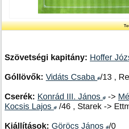
To
Szövetségi kapitány:
Hoffer Jó
Góllövők:
Vidáts Csaba
/13 , R
Cserék:
Konrád III. János
->
Mé
Kocsis Lajos
/46 , Starek -> Ett
Kiállítások:
Göröcs János
/0