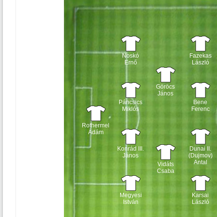
Noskó
Fazekas
Ernő
László
Göröcs
János
Páncsics
Bene
Miklós
Ferenc
Rothermel
Ádám
Konrád III.
Dunai II.
János
(Dujmov)
Antal
Vidáts
Csaba
Megyesi
Karsai
István
László