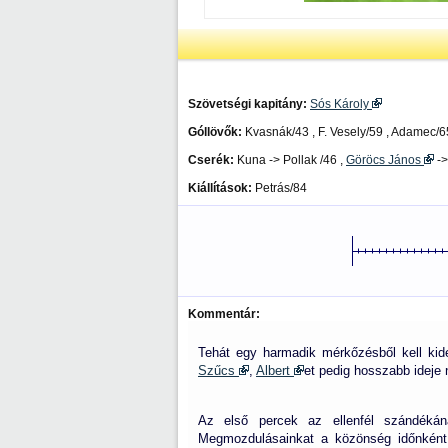
Szövetségi kapitány:
Sós Károly
Góllövők:
Kvasnák/43 , F. Vesely/59 , Adamec/65
Cserék:
Kuna -> Pollak /46 ,
Göröcs János
-
Kiállítások:
Petrás/84
Kommentár:
Tehát egy harmadik mérkőzésből kell kide
Szűcs
,
Albert
et pedig hosszabb ideje n
Az első percek az ellenfél szándékána
Megmozdulásainkat a közönség időnként