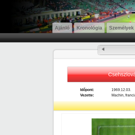
Ajánló
Kronológia
Személyek
Csehszlov
Időpont:
1969.12.03.
Vezette:
Machin, franci