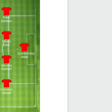
Ihász
Kálmán
Noskó
Ernő
Szentmihályi
Antal
Mészöly
Kálmán
Kelemen
József