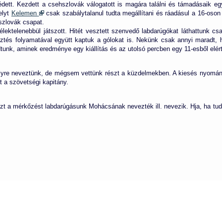
dett. Kezdett a csehszlovák válogatott is magára találni és támadásaik egy
elyt
Kelemen
csak szabálytalanul tudta megállítani és ráadásul a 16-oson b
szlovák csapat.
élektelenebbül játszott. Hitét vesztett szenvedő labdarúgókat láthattunk c
tés folyamatával együtt kaptuk a gólokat is. Nekünk csak annyi maradt, h
unk, aminek eredménye egy kiállítás és az utolsó percben egy 11-esből elért
elyre neveztünk, de mégsem vettünk részt a küzdelmekben. A kiesés nyomán 
t a szövetségi kapitány.
ezt a mérkőzést labdarúgásunk Mohácsának nevezték ill. nevezik. Hja, ha tu