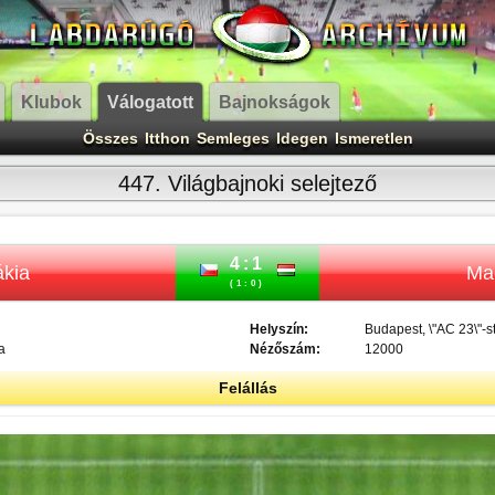
Klubok
Válogatott
Bajnokságok
Összes
Itthon
Semleges
Idegen
Ismeretlen
447. Világbajnoki selejtező
4:1
ákia
Ma
(1:0)
Helyszín:
Budapest, \"AC 23\"-s
a
Nézőszám:
12000
Felállás