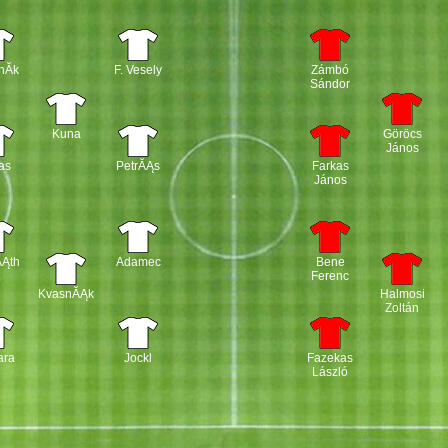
nĂ­k
F. Vesely
Zámbó
Sándor
Kuna
Göröcs
János
as
PetrĂĄs
Farkas
János
ĂĄth
Adamec
Bene
Ferenc
KvasnĂĄk
Halmosi
Zoltán
ara
Jockl
Fazekas
László