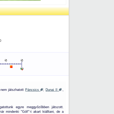
0
t nem játszhatott
Páncsics
,
Dunai II
.,
gatottunk egyre meggyőzőbben játszott.
r mindenki "Gól!"-t akart kiálltani, de a