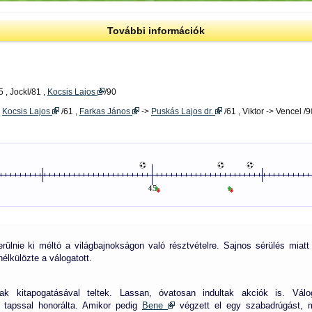
További információk
 , Jockl/81 ,
Kocsis Lajos
/90
>
Kocsis Lajos
/61 ,
Farkas János
->
Puskás Lajos dr.
/61 , Viktor -> Vencel /9
rülnie ki méltó a világbajnokságon való résztvételre. Sajnos sérülés miat
élkülözte a válogatott.
k kitapogatásával teltek. Lassan, óvatosan indultak akciók is. Válo
 tapssal honorálta. Amikor pedig
Bene
végzett el egy szabadrúgást, má