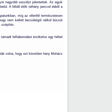
re nagyobb veszélyt jelentettek. Az egyik
elül. A félidő előtt néhány perccel ebből a
sapatunkban, míg az ellenfél természetesen
ogy nem kellett becsületgól nélkül búcsút
 szépítés.
támadt felháborodást érzékelve egy héttel
dták volna, hogy ezt követően hány Mohács