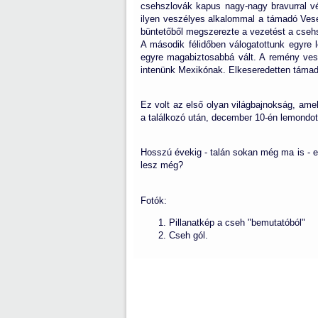
csehszlovák kapus nagy-nagy bravurral vé
ilyen veszélyes alkalommal a támadó Ves
büntetőből megszerezte a vezetést a cseh
A második félidőben válogatottunk egyre l
egyre magabiztosabbá vált. A remény vesz
intenünk Mexikónak. Elkeseredetten támadt
Ez volt az első olyan világbajnokság, am
a találkozó után, december 10-én lemondot
Hosszú évekig - talán sokan még ma is - 
lesz még?
Fotók:
Pillanatkép a cseh "bemutatóból"
Cseh gól.