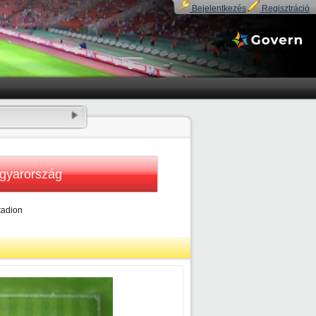
Bejelentkezés
Regisztráció
gyarország
tadion