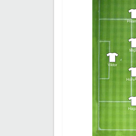
Pivar
Mig
Viktor
Horv
Hag