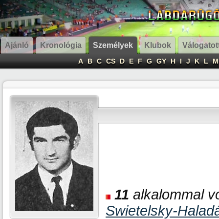
Ajánló
Kronológia
Személyek
Klubok
Válogatot
A
B
C
CS
D
E
F
G
GY
H
I
J
K
L
M
11
alkalommal vol
Swietelsky-Halad