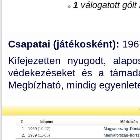
1
válogatott gólt 
Csapatai (játékosként):
196
Kifejezetten nyugodt, alapo
védekezéseket és a támadás
Megbízható, mindig egyenletes
#
Időpont
Mérkőzés
1.
1969
(10-22)
Magyarország
-
Dáni
2.
1969
(11-05)
Magyarország
-
Írors