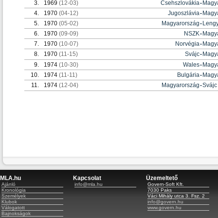
3.
1969
(12-03)
Csehszlovákia
-
Magy
4.
1970
(04-12)
Jugoszlávia
-
Magy
5.
1970
(05-02)
Magyarország
-
Lengy
6.
1970
(09-09)
NSZK
-
Magy
7.
1970
(10-07)
Norvégia
-
Magy
8.
1970
(11-15)
Svájc
-
Magy
9.
1974
(10-30)
Wales
-
Magy
10.
1974
(11-11)
Bulgária
-
Magy
11.
1974
(12-04)
Magyarország
-
Svájc
MLA.hu
Kapcsolat
Üzemeltető
Ajánló
info@mla.hu
Govern-Soft Kft.
Kronológia
7030 Paks
Személyek
Váci Mihály utca 3. Fsz. 2
Klubok
info@govern.hu
Válogatott
www.govern.hu
Bajnokságok