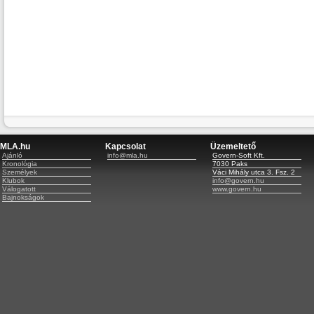
MLA.hu
Kapcsolat
Üzemeltető
Ajánló
info@mla.hu
Govern-Soft Kft.
Kronológia
7030 Paks
Személyek
Váci Mihály utca 3. Fsz. 2
Klubok
info@govern.hu
Válogatott
www.govern.hu
Bajnokságok