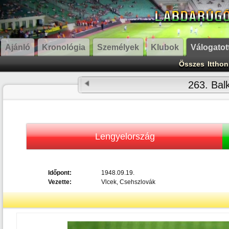
Ajánló
Kronológia
Személyek
Klubok
Válogatot
Összes
Itthon
263. Bal
Lengyelország
Időpont:
1948.09.19.
Vezette:
Vlcek, Csehszlovák