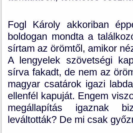
Fogl Károly akkoriban épp
boldogan mondta a találkozó
sírtam az örömtől, amikor néz
A lengyelek szövetségi kap
sírva fakadt, de nem az öröm
magyar csatárok igazi labd
ellenfél kapuját. Engem visz
megállapítás igaznak bi
leváltották? De mi csak győz