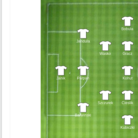
Bobula
Jandula
Wasko
Gracz
Janik
Parpan
Kohut
Szczurek
Cieslik
Barwinski
Kubiczki