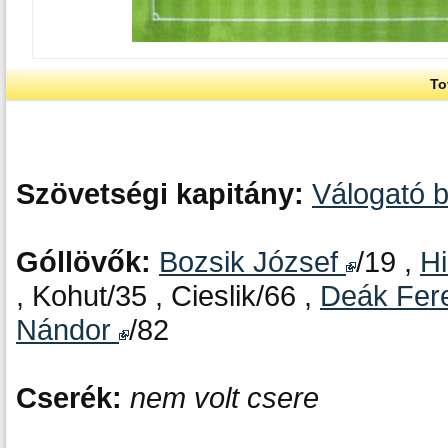
To
Szövetségi kapitány:
Válogató 
Góllövők:
Bozsik József
/19 ,
H
, Kohut/35 , Cieslik/66 ,
Deák Fer
Nándor
/82
Cserék:
nem volt csere