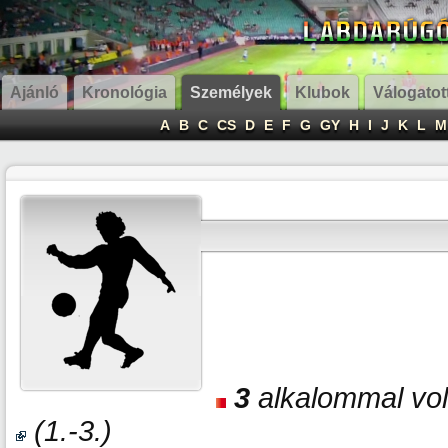
Ajánló
Kronológia
Személyek
Klubok
Válogatot
A
B
C
CS
D
E
F
G
GY
H
I
J
K
L
M
3
alkalommal volt
(1.-3.)