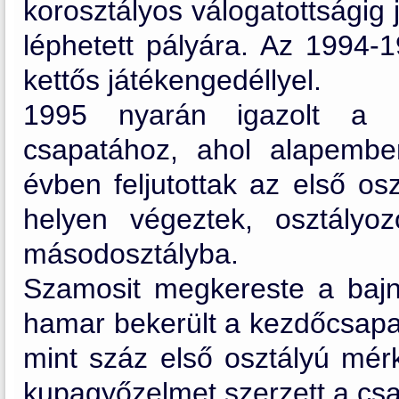
korosztályos válogatottságig 
léphetett pályára. Az 1994-
kettős játékengedéllyel.
1995 nyarán igazolt a m
csapatához, ahol alapemb
évben feljutottak az első os
helyen végeztek, osztályoz
másodosztályba.
Szamosit megkereste a bajn
hamar bekerült a kezdőcsapatba
mint száz első osztályú mérk
kupagyőzelmet szerzett a csa