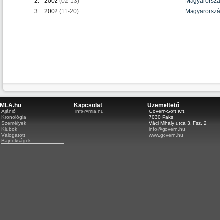
2.
2002
(02-13)
Magyarorsz
3.
2002
(11-20)
Magyarorsz
MLA.hu
Kapcsolat
Üzemeltető
Ajánló
info@mla.hu
Govern-Soft Kft.
Kronológia
7030 Paks
Személyek
Váci Mihály utca 3. Fsz. 2
Klubok
info@govern.hu
Válogatott
www.govern.hu
Bajnokságok