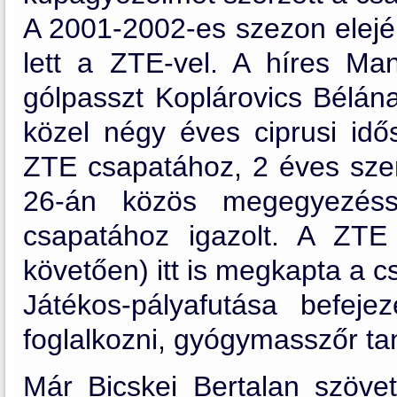
A 2001-2002-es szezon elején
lett a ZTE-vel. A híres Ma
gólpasszt Koplárovics Bélána
közel négy éves ciprusi idő
ZTE csapatához, 2 éves szerz
26-án közös megegyezéss
csapatához igazolt. A ZTE
követően) itt is megkapta a c
Játékos-pályafutása befejez
foglalkozni, gyógymasszőr tan
Már Bicskei Bertalan szövet