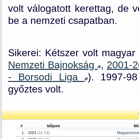
volt válogatott kerettag, de 
be a nemzeti csapatban.
Sikerei: Kétszer volt magyar
Nemzeti Bajnokság
,
2001-2
- Borsodi Liga
). 1997-9
győztes volt.
#
Időpont
Mé
1.
2001
(11-14)
Magyarorsz