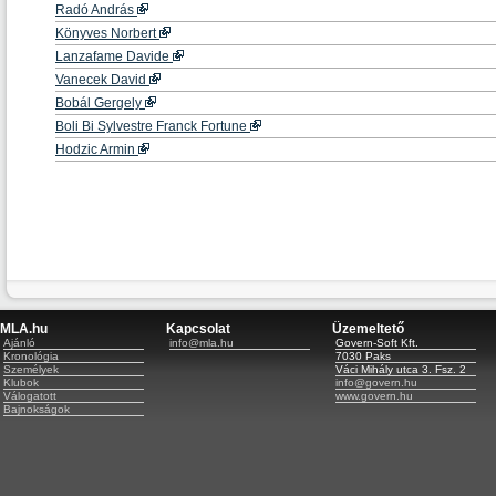
Radó András
Könyves Norbert
Lanzafame Davide
Vanecek David
Bobál Gergely
Boli Bi Sylvestre Franck Fortune
Hodzic Armin
MLA.hu
Kapcsolat
Üzemeltető
Ajánló
info@mla.hu
Govern-Soft Kft.
Kronológia
7030 Paks
Személyek
Váci Mihály utca 3. Fsz. 2
Klubok
info@govern.hu
Válogatott
www.govern.hu
Bajnokságok