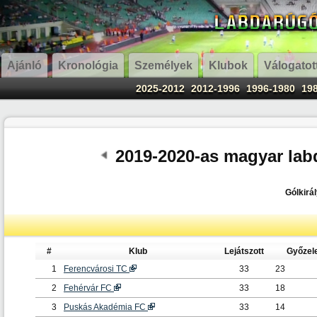
Ajánló
Kronológia
Személyek
Klubok
Válogatot
2025-2012
2012-1996
1996-1980
19
2019-2020-as magyar la
Gólkirál
#
Klub
Lejátszott
Győzel
1
Ferencvárosi TC
33
23
2
Fehérvár FC
33
18
3
Puskás Akadémia FC
33
14