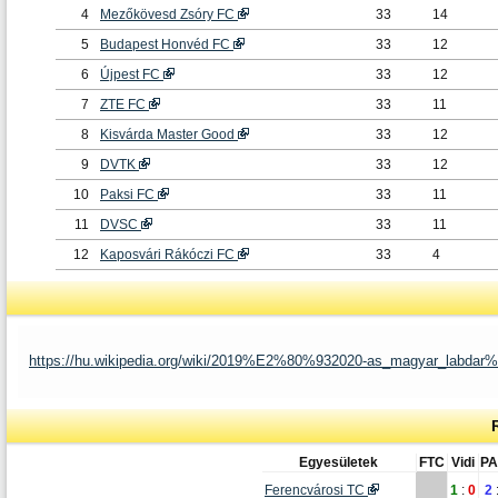
4
Mezőkövesd Zsóry FC
33
14
5
Budapest Honvéd FC
33
12
6
Újpest FC
33
12
7
ZTE FC
33
11
8
Kisvárda Master Good
33
12
9
DVTK
33
12
10
Paksi FC
33
11
11
DVSC
33
11
12
Kaposvári Rákóczi FC
33
4
https://hu.wikipedia.org/wiki/2019%E2%80%932020-as_magyar_l
Egyesületek
FTC
Vidi
PA
Ferencvárosi TC
1
:
0
2