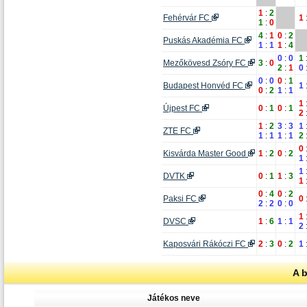
1
:
2
Fehérvár FC
1
1
:
0
4
:
1
0
:
2
Puskás Akadémia FC
1
:
1
1
:
4
0
:
0
1
Mezőkövesd Zsóry FC
3
:
0
2
:
1
0
0
:
0
0
:
1
Budapest Honvéd FC
1
0
:
2
1
:
1
1
Újpest FC
0
:
1
0
:
1
2
1
:
2
3
:
3
1
ZTE FC
1
:
1
1
:
1
2
0
Kisvárda Master Good
1
:
2
0
:
2
1
1
DVTK
0
:
1
1
:
3
1
0
:
4
0
:
2
Paksi FC
0
2
:
2
0
:
0
1
DVSC
1
:
6
1
:
1
2
Kaposvári Rákóczi FC
2
:
3
0
:
2
1
A 
Játékos neve