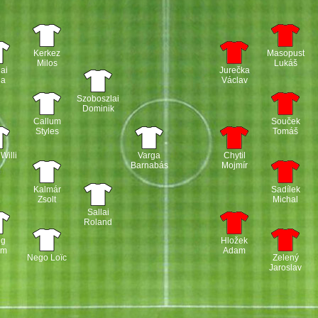
Kerkez
Masopust
Milos
Lukáš
ai
Jurečka
la
Václav
Szoboszlai
Dominik
Callum
Souček
Styles
Tomáš
Willi
Varga
Chytil
Barnabás
Mojmír
Kalmár
Sadílek
Zsolt
Michal
Sallai
Roland
ng
Hložek
ám
Adam
Nego Loïc
Zelený
Jaroslav