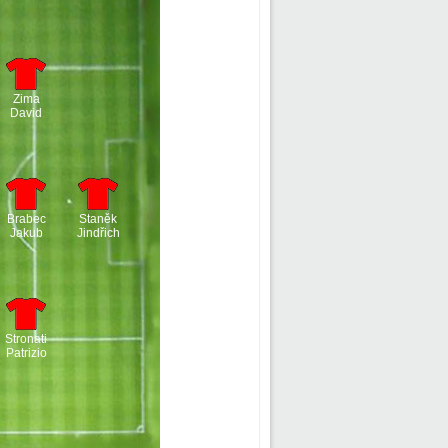
Zima
David
Brabec
Staněk
Jakub
Jindřich
Stronati
Patrizio