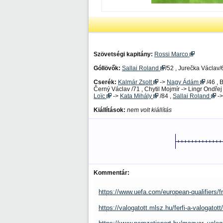
Szövetségi kapitány:
Rossi Marco
Góllövők:
Sallai Roland
/52 , Jurečka Václav/
Cserék:
Kalmár Zsolt
->
Nagy Ádám
/46 , 
Černý Václav /71 , Chytil Mojmír -> Lingr Ondřej
Loïc
->
Kata Mihály
/84 ,
Sallai Roland
-
Kiállítások:
nem volt kiállítás
Kommentár:
https://www.uefa.com/european-qualifiers/f
https://valogatott.mlsz.hu/ferfi-a-valogato