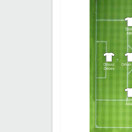
Szal
Atti
Dibusz
Orban 
Dénes
La
Ád