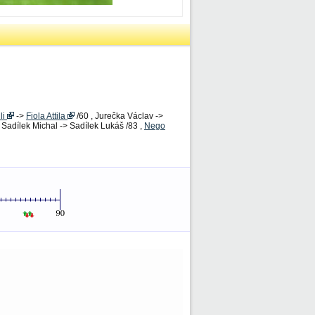
li
->
Fiola Attila
/60 , Jurečka Václav ->
 Sadílek Michal -> Sadílek Lukáš /83 ,
Nego