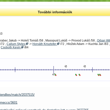
További információk
63
Brabec Jakub -> Holeš Tomáš /58 , Masopust Lukáš -> Provod Lukáš /58 ,
Orban Wil
 /72 ,
Callum Styles
->
Horváth Krisztofer
/72 , Hložek Adam -> Kuchta Jan /83 ,
>
Csoboth Kevin
/84
riendlies/match/2037515/
tt/meccs/3601