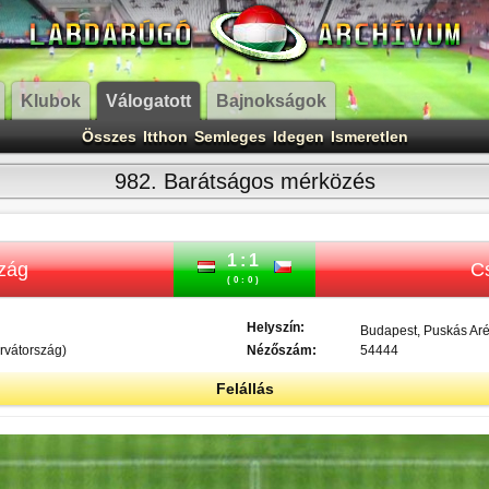
Klubok
Válogatott
Bajnokságok
Összes
Itthon
Semleges
Idegen
Ismeretlen
982. Barátságos mérközés
1:1
zág
C
(0:0)
Helyszín:
Budapest, Puskás Ar
rvátország)
Nézőszám:
54444
Felállás