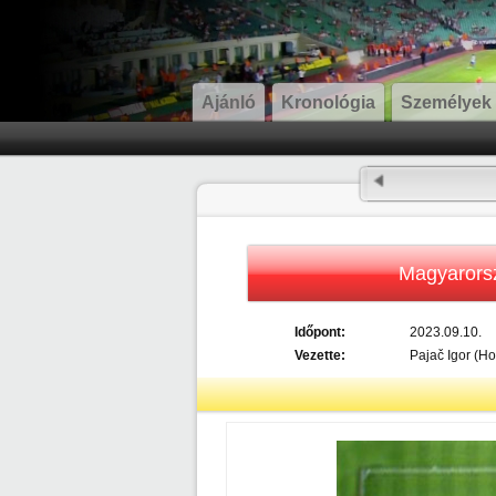
Ajánló
Kronológia
Személyek
Magyarors
Időpont:
2023.09.10.
Vezette:
Pajač Igor (Ho