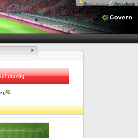
Bejelentkezés
Regisztráció
sehország
éna