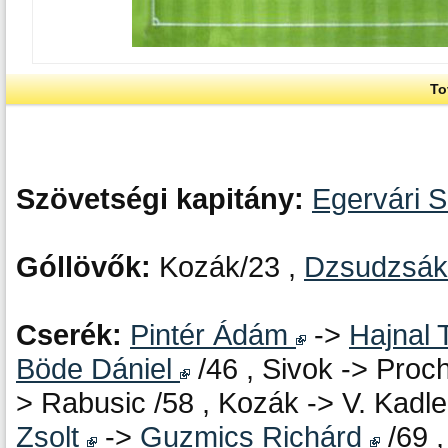
To
Szövetségi kapitány:
Egervári 
Góllövők:
Kozák/23 ,
Dzsudzsák
Cserék:
Pintér Ádám
->
Hajnal
Böde Dániel
/46 , Sivok -> Proch
> Rabusic /58 , Kozák -> V. Kadl
Zsolt
->
Guzmics Richárd
/69 ,