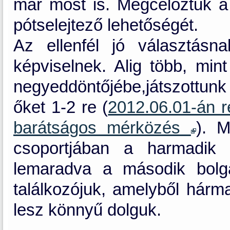
már most is. Megcéloztuk a
pótselejtező lehetőségét.
Az ellenfél jó választásna
képviselnek. Alig több, min
negyeddöntőjébe,játszottunk 
őket 1-2 re (
2012.06.01-án 
barátságos mérközés
). M
csoportjában a harmadik 
lemaradva a második bolg
találkozójuk, amelyből hárm
lesz könnyű dolguk.