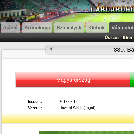
Ajánló
Kronológia
Személyek
Klubok
Válogatot
Összes
Itthon
880. B
Magyarország
Időpont:
2013.08.14.
Vezette:
Howard Webb (angol)