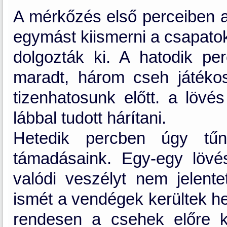
A mérkőzés első perceiben 
egymást kiismerni a csapatok
dolgozták ki. A hatodik pe
maradt, három cseh játékos
tizenhatosunk előtt. a lövé
lábbal tudott hárítani.
Hetedik percben úgy tűn
támadásaink. Egy-egy lövé
valódi veszélyt nem jelente
ismét a vendégek kerültek he
rendesen a csehek előre kü