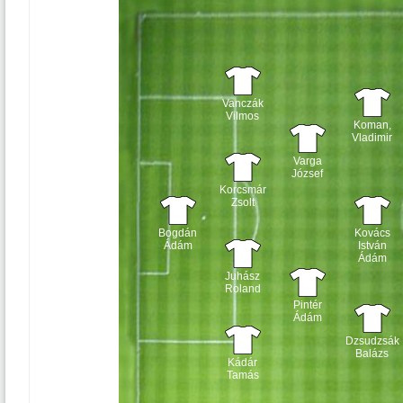
Vanczák
Vilmos
Koman,
Vladimir
Varga
József
Korcsmár
Zsolt
Bogdán
Kovács
Ádám
István
Ádám
Juhász
Roland
Pintér
Ádám
Dzsudzsák
Balázs
Kádár
Tamás