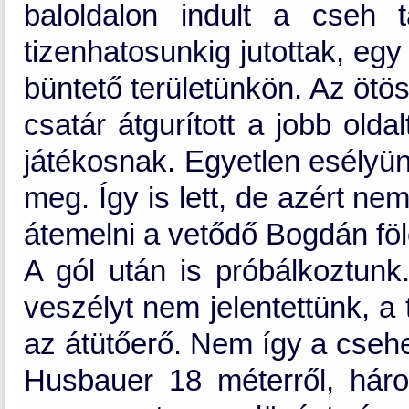
baloldalon indult a cseh
tizenhatosunkig jutottak, eg
büntető területünkön. Az ötös
csatár átgurított a jobb olda
játékosnak. Egyetlen esélyün
meg. Így is lett, de azért n
átemelni a vetődő Bogdán fölö
A gól után is próbálkoztunk.
veszélyt nem jelentettünk, a
az átütőerő. Nem így a csehe
Husbauer 18 méterről, hár