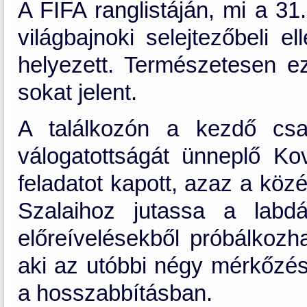
A FIFA ranglistáján, mi a 31
világbajnoki selejtezőbeli e
helyezett. Természetesen 
sokat jelent.
A találkozón a kezdő csa
válogatottságát ünneplő Ko
feladatot kapott, azaz a köz
Szalaihoz jutassa a lab
előreívelésekből próbálkozh
aki az utóbbi négy mérkőzése
a hosszabbításban.