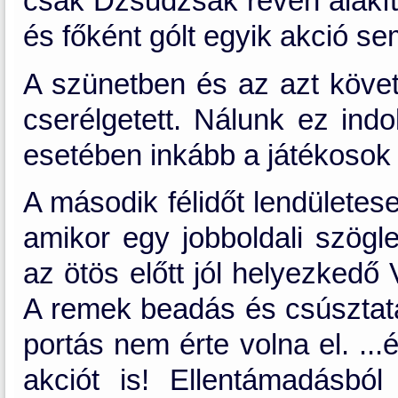
csak Dzsudzsák révén alakíto
és főként gólt egyik akció se
A szünetben és az azt köve
cserélgetett. Nálunk ez in
esetében inkább a játékosok 
A második félidőt lendületes
amikor egy jobboldali szögl
az ötös előtt jól helyezkedő 
A remek beadás és csúsztatás
portás nem érte volna el. ..
akciót is! Ellentámadásbó