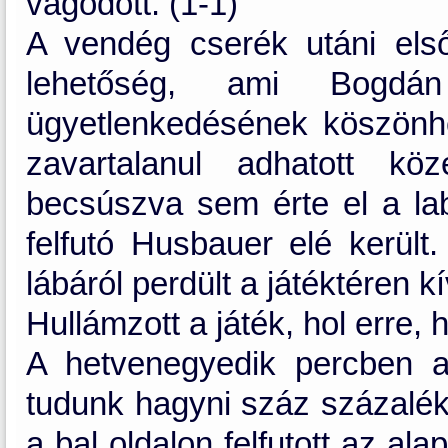
vágódott. (1-1)
A vendég cserék utáni első
lehetőség, ami Bogdá
ügyetlenkedésének köszönhe
zavartalanul adhatott kö
becsúszva sem érte el a lab
felfutó Husbauer elé került.
lábáról perdült a játéktéren kí
Hullámzott a játék, hol erre, 
A hetvenegyedik percben a
tudunk hagyni száz százalé
a bal oldalon felfutott az al