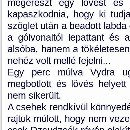
megereszt egy lövést és 
kapaszkodnia, hogy ki tudja 
szöglet után a beadott labda
a gólvonaltól lepattant és 
alsóba, hanem a tökéletesen 
nehéz volt mellé fejelni...
Egy perc múlva Vydra ugr
megbotlott és lövés helyett
nem sikerült.
A csehek rendkívül könnyedé
rajtuk múlott, hogy nem vezet