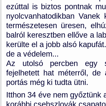
ezúttal is biztos pontnak mu
nyolcvanhatodikban Vanek ka
természetesen üresen, elhú
balról keresztben ellőve a la
kerülte el a jobb alsó kapufát
de a védelem...
Az utolsó percben egy 
fejelhetett hat méterről, de
portás még ki tudta ütni.
Itthon 34 éve nem győztünk a
korábbi csehszlovák csapatot