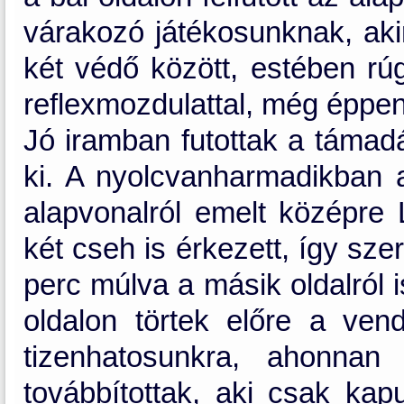
várakozó játékosunknak, akir
két védő között, estében rú
reflexmozdulattal, még éppen e
Jó iramban futottak a támadás
ki. A nyolcvanharmadikban a
alapvonalról emelt középre L
két cseh is érkezett, így s
perc múlva a másik oldalról
oldalon törtek előre a ve
tizenhatosunkra, ahonnan
továbbítottak, aki csak ka