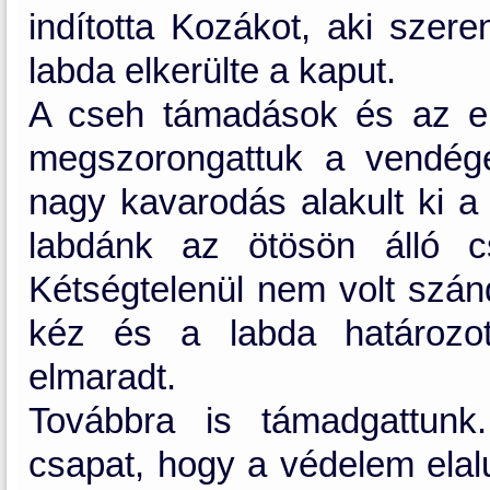
indította Kozákot, aki szer
labda elkerülte a kaput.
A cseh támadások és az e
megszorongattuk a vendége
nagy kavarodás alakult ki a 
labdánk az ötösön álló cs
Kétségtelenül nem volt szánd
kéz és a labda határozott
elmaradt.
Továbbra is támadgattunk
csapat, hogy a védelem elalu