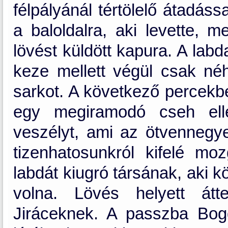
félpályánál tértölelő átadás
a baloldalra, aki levette, 
lövést küldött kapura. A lab
keze mellett végül csak néh
sarkot. A következő percekb
egy megiramodó cseh elle
veszélyt, ami az ötvennegye
tizenhatosunkról kifelé mo
labdát kiugró társának, aki k
volna. Lövés helyett átt
Jiráceknek. A passzba Bogdá