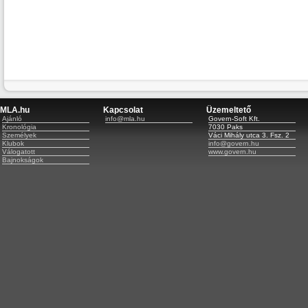
MLA.hu
Kapcsolat
Üzemeltető
Ajánló
info@mla.hu
Govern-Soft Kft.
Kronológia
7030 Paks
Személyek
Váci Mihály utca 3. Fsz. 2
Klubok
info@govern.hu
Válogatott
www.govern.hu
Bajnokságok