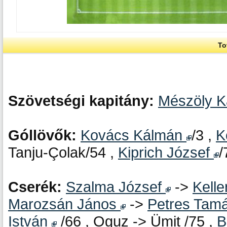
To
Szövetségi kapitány:
Mészöly 
Góllövők:
Kovács Kálmán
/3 ,
K
Tanju-Çolak/54 ,
Kiprich József
/
Cserék:
Szalma József
->
Kelle
Marozsán János
->
Petres Tam
István
/66 , Oguz -> Ümit /75 ,
B