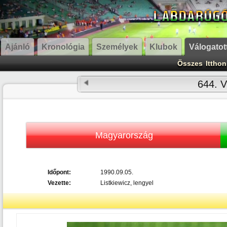
Ajánló
Kronológia
Személyek
Klubok
Válogatot
Összes
Itthon
644. V
Magyarország
Időpont:
1990.09.05.
Vezette:
Listkiewicz, lengyel