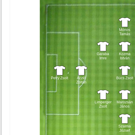
Mónos
Tamás
Garaba
Kozma
Imre
István
Petry Zsolt
Aczél
Bücs Zsolt
Zoltán
Limperger
Marozsán
Zsolt
János
Szalma
József