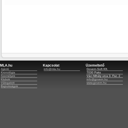
MLA.hu
Kapcsolat
Üzemeltető
Ajánló
info@mla.hu
Govern-Soft Kft.
Kronológia
7030 Paks
Személyek
Váci Mihály utca 3. Fsz. 2
Klubok
info@govern.hu
Válogatott
www.govern.hu
Bajnokságok