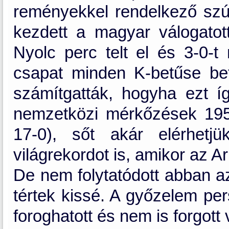
reményekkel rendelkező szú
kezdett a magyar válogatott
Nyolc perc telt el és 3-0-t
csapat minden K-betűse be
számítgatták, hogyha ezt így
nemzetközi mérkőzések 1951-
17-0), sőt akár elérhetjü
világrekordot is, amikor az A
De nem folytatódott abban a
tértek kissé. A győzelem pe
foroghatott és nem is forgott