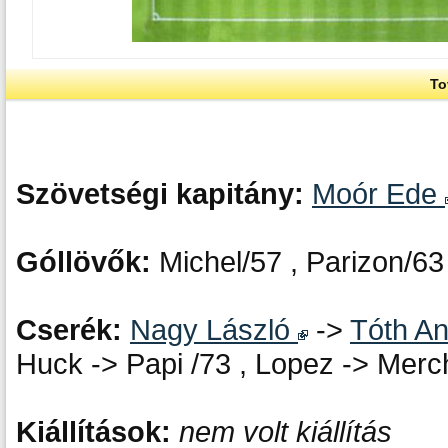
To
Szövetségi kapitány:
Moór Ede
Góllövők:
Michel/57 , Parizon/63
Cserék:
Nagy László
->
Tóth A
Huck -> Papi /73 , Lopez -> Merc
Kiállítások:
nem volt kiállítás