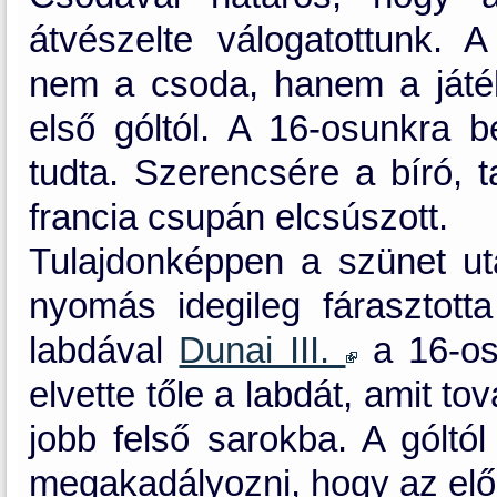
átvészelte válogatottunk. 
nem a csoda, hanem a játé
első góltól. A 16-osunkra 
tudta. Szerencsére a bíró, t
francia csupán elcsúszott.
Tulajdonképpen a szünet ut
nyomás idegileg fárasztott
labdával
Dunai III.
a 16-osu
elvette tőle a labdát, amit t
jobb felső sarokba. A gólt
megakadályozni, hogy az elő