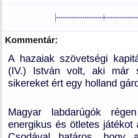
Kommentár:
A hazaiak szövetségi kapi
(IV.) István volt, aki már 
sikereket ért egy holland gárd
Magyar labdarúgók régen 
energikus és ötletes játékot
Csodával határos, hogy a