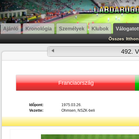
Ajánló
Kronológia
Személyek
Klubok
Válogatot
Összes
Itthon
492. V
Franciaország
Időpont:
1975.03.26.
Vezette:
Ohmsen, NSZK-beli