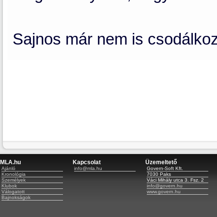
Sajnos már nem is csodálko
MLA.hu
Kapcsolat
Üzemeltető
Ajánló
info@mla.hu
Govern-Soft Kft.
Kronológia
7030 Paks
Személyek
Váci Mihály utca 3. Fsz. 2
Klubok
info@govern.hu
Válogatott
www.govern.hu
Bajnokságok