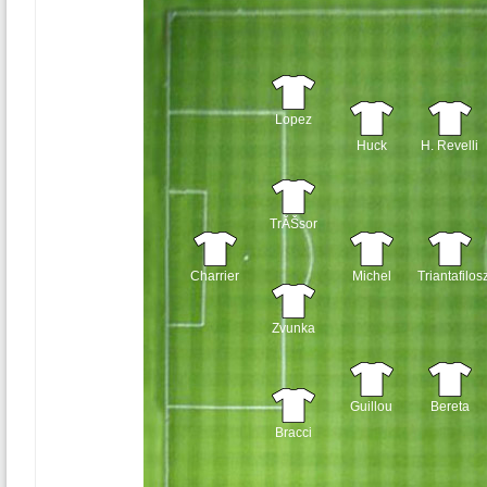
Lopez
Huck
H. Revelli
TrĂŠsor
Charrier
Michel
Triantafilos
Zvunka
Guillou
Bereta
Bracci