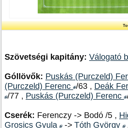
To
Szövetségi kapitány:
Válogató 
Góllövők:
Puskás (Purczeld) Fe
(Purczeld) Ferenc
/63 ,
Deák Fe
/77 ,
Puskás (Purczeld) Ferenc
Cserék:
Ferenczy -> Bodó /5 ,
Hi
Grosics Gyula
->
Tóth György