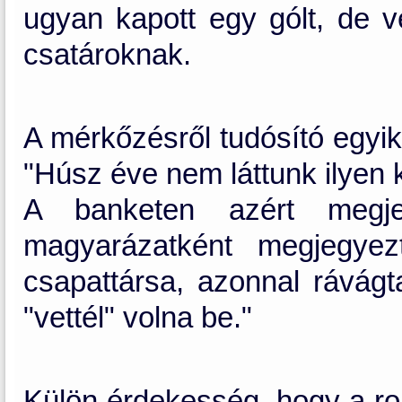
ugyan kapott egy gólt, de 
csatároknak.
A mérkőzésről tudósító egyik
"Húsz éve nem láttunk ilyen 
A banketen azért megje
magyarázatként megjegyezt
csapattársa, azonnal rávágt
"vettél" volna be."
Külön érdekesség, hogy a r