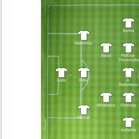
Bartha
Marinescu
Bacut
PerÊnyi-
Pecsovszky
Justin
Ritter
A.
Radulescu
Mihailescu
Ferenczy
Farmati
Iordache