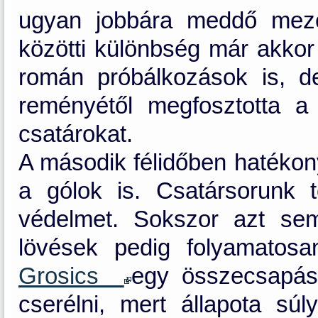
ugyan jobbára meddő mezőn
közötti különbség már akkor 
román próbálkozások is, 
reményétől megfosztotta a
csatárokat.
A második félidőben hatékon
a gólok is. Csatársorunk 
védelmet. Sokszor azt se
lövések pedig folyamatosa
Grosics
egy összecsapásn
cserélni, mert állapota sú