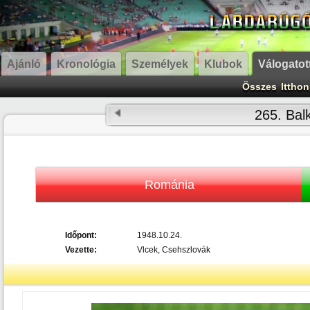
Ajánló
Kronológia
Személyek
Klubok
Válogatot
Összes
Itthon
265. Bal
Románia
Időpont:
1948.10.24.
Vezette:
Vlcek, Csehszlovák