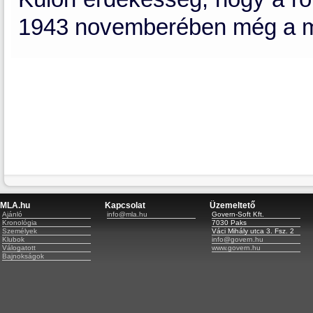
1943 novemberében még a mag
MLA.hu
Kapcsolat
Üzemeltető
Ajánló
info@mla.hu
Govern-Soft Kft.
Kronológia
7030 Paks
Személyek
Váci Mihály utca 3. Fsz. 2
Klubok
info@govern.hu
Válogatott
www.govern.hu
Bajnokságok