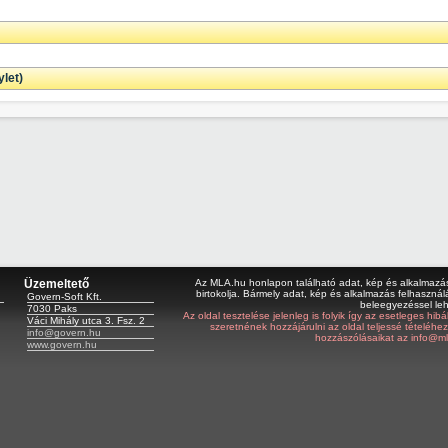
let)
Üzemeltető
Az MLA.hu honlapon található adat, kép és alkalmazás 
birtokolja. Bármely adat, kép és alkalmazás felhasználá
Govern-Soft Kft.
beleegyezéssel le
7030 Paks
Az oldal tesztelése jelenleg is folyik így az esetleges hi
Váci Mihály utca 3. Fsz. 2
szeretnének hozzájárulni az oldal teljessé tételéhe
info@govern.hu
hozzászólásaikat az info@ml
www.govern.hu