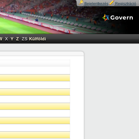
Bejelentkezés
Regisztráció
W
X
Y
Z
ZS
Külföldi