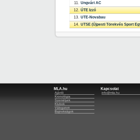
11.
Ungvári AC
12.
ÚTE Izzó
13.
UTE-Novabau
14.
UTSE (Újpesti Törekvés Sport Egy
MLA.hu
Kapcsolat
Ajánló
info@mla.hu
Kronológia
Személyek
Klubok
Válogatott
Bajnokságok