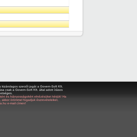
kizárolagos szerzői jogát a Govern-Soft Kft.
sa csak a Govern-Soft Kft. által adott írásos
hetséges.
bákért és hiányosságokért elnézésüket kérjük! Ha
z, akkor örömmel fogadjuk észrevételeiket,
a.hu e-mail címen!