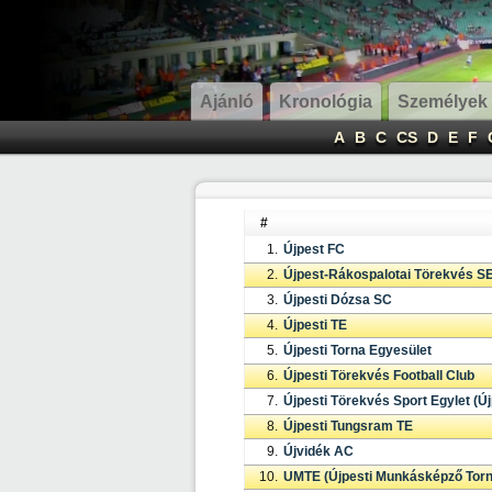
Ajánló
Kronológia
Személyek
A
B
C
CS
D
E
F
#
1.
Újpest FC
2.
Újpest-Rákospalotai Törekvés S
3.
Újpesti Dózsa SC
4.
Újpesti TE
5.
Újpesti Torna Egyesület
6.
Újpesti Törekvés Football Club
7.
Újpesti Törekvés Sport Egylet (Új
8.
Újpesti Tungsram TE
9.
Újvidék AC
10.
UMTE (Újpesti Munkásképző Torn