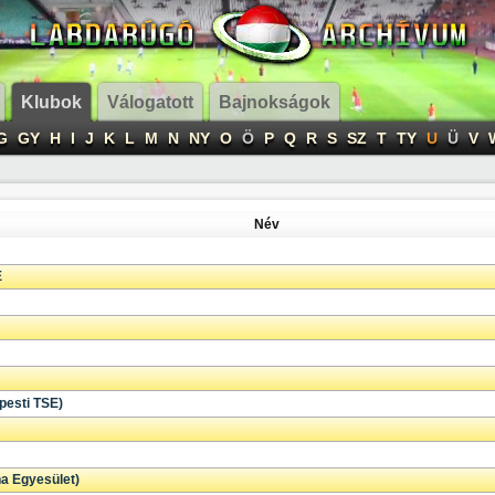
Klubok
Válogatott
Bajnokságok
G
GY
H
I
J
K
L
M
N
NY
O
Ö
P
Q
R
S
SZ
T
TY
U
Ü
V
Név
E
pesti TSE)
a Egyesület)