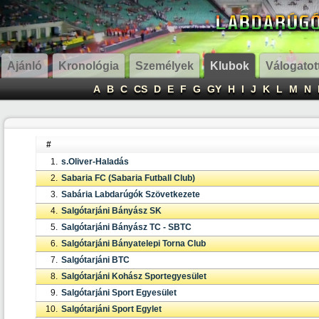
Ajánló
Kronológia
Személyek
Klubok
Válogatot
A
B
C
CS
D
E
F
G
GY
H
I
J
K
L
M
N
#
1.
s.Oliver-Haladás
2.
Sabaria FC (Sabaria Futball Club)
3.
Sabária Labdarúgók Szövetkezete
4.
Salgótarjáni Bányász SK
5.
Salgótarjáni Bányász TC - SBTC
6.
Salgótarjáni Bányatelepi Torna Club
7.
Salgótarjáni BTC
8.
Salgótarjáni Kohász Sportegyesület
9.
Salgótarjáni Sport Egyesület
10.
Salgótarjáni Sport Egylet