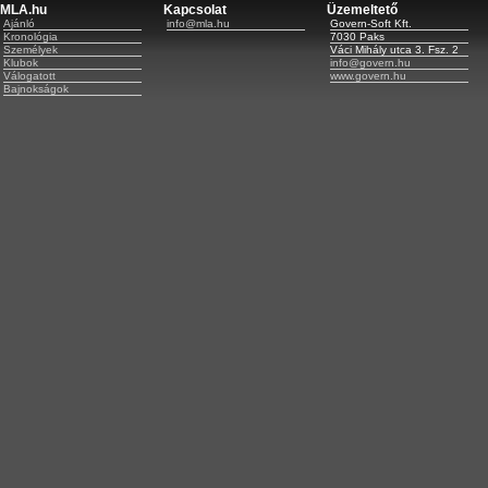
MLA.hu
Kapcsolat
Üzemeltető
Ajánló
info@mla.hu
Govern-Soft Kft.
Kronológia
7030 Paks
Személyek
Váci Mihály utca 3. Fsz. 2
Klubok
info@govern.hu
Válogatott
www.govern.hu
Bajnokságok