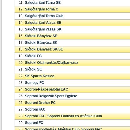
11.
Salgótarjáni Tárna SE
12.
Salgótarjáni Torna C
13.
Salgótarjáni Torna Club
14.
Salgótarjáni Vasas SE
15.
Salgótarjáni Vasas SK
16.
Siófoki Bányász SE
17.
Siófoki Bányász SK
18.
Siófoki Bányász SK/SE
19.
Siófoki FC
20.
Siófoki Olajmunkás/Olajbányász
21.
Siófoki SE
22.
SK Sparta Kosice
23.
Somogy FC
24.
Sopron-Rákospalotai EAC
25.
Soproni Dolgozók Sport Egylete
26.
Soproni Dreher FC
27.
Soproni FAC
28.
Soproni FAC, Soproni Football és Atlétikai Club
29.
Soproni FC
30.
Soproni Football és Atlétikai Club, Soproni FAC