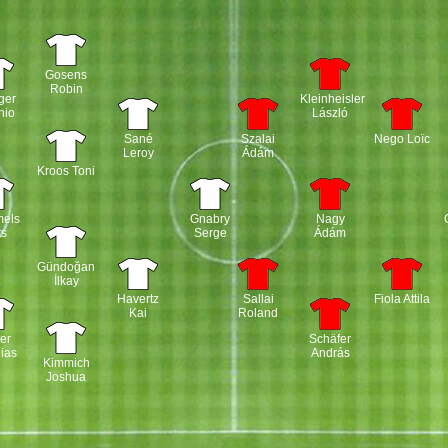
Gosens
Robin
ger
Kleinheisler
nio
László
Sané
Szalai
Nego Loïc
Leroy
Ádám
Kroos Toni
els
Gnabry
Nagy
ts
Serge
Ádám
Gündoğan
İlkay
Havertz
Sallai
Fiola Attila
Kai
Roland
er
Schäfer
ias
András
Kimmich
Joshua