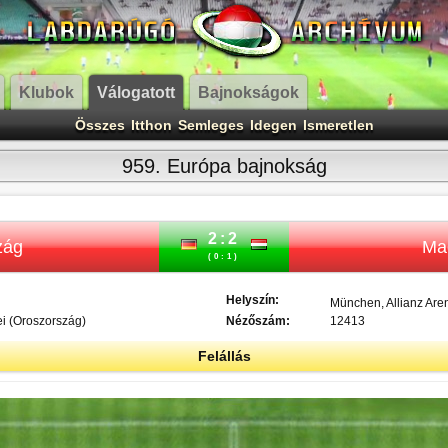
Klubok
Válogatott
Bajnokságok
Összes
Itthon
Semleges
Idegen
Ismeretlen
959. Európa bajnokság
2:2
zág
Ma
(0:1)
Helyszín:
München, Allianz Ar
i (Oroszország)
Nézőszám:
12413
Felállás