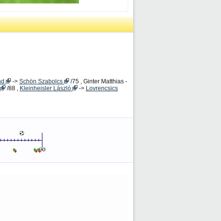
and
->
Schön Szabolcs
/75 , Ginter Matthias -
a
/88 ,
Kleinheisler László
->
Lovrencsics