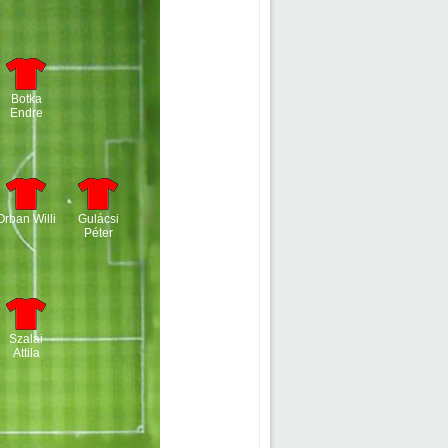
Botka
Endre
Orban Willi
Gulácsi
Péter
Szalai
Attila