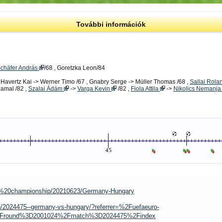
További információk
chäfer András
/68 , Goretzka Leon/84
 Havertz Kai -> Werner Timo /67 , Gnabry Serge -> Müller Thomas /68 ,
Sallai Rol
Jamal /82 ,
Szalai Ádám
->
Varga Kevin
/82 ,
Fiola Attila
->
Nikolics Nemanj
pean%20championship/20210623/Germany-Hungary
h/2024475--germany-vs-hungary/?referrer=%2Fuefaeuro-
Fround%3D2001024%2Fmatch%3D2024475%2Findex