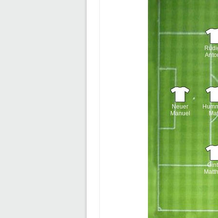
Rüdi
Anto
Neuer
Humm
Manuel
Ma
Gint
Matth