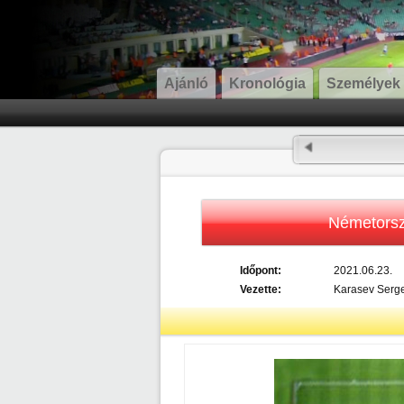
Ajánló
Kronológia
Személyek
Németors
Időpont:
2021.06.23.
Vezette:
Karasev Serge