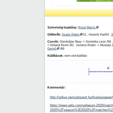
Szövetségi kapitány:
Rossi Marco
Góllövők:
Szalai Ádám
/11 , Havertz Kai/64 ,
S
Cserék:
Gündoğan İlkay -> Goretzka Leon /58 ,
> Volland Kevin /82 , Gosens Robin -> Musiala 
Gergő
/89
Kiállítások:
nem volt kiállítás
Kommentár:
http://onlive.nemzetisport.hu/live/euro
https://www.uefa.com/uefaeuro-2020/matc
2020%2Fseason%3D2020%2Fmatches%2