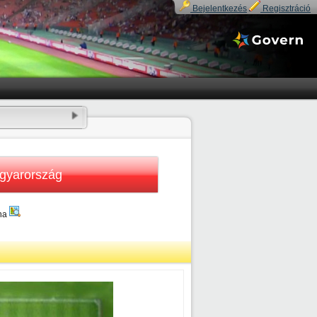
Bejelentkezés
Regisztráció
gyarország
ena