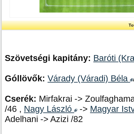
To
Szövetségi kapitány:
Baróti (Kra
Góllövők:
Várady (Váradi) Béla
Cserék:
Mirfakrai -> Zoulfaghama
/46 ,
Nagy László
->
Magyar Ist
Adelhani -> Azizi /82