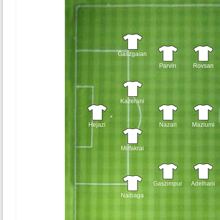
Gaszgaian
Parvin
Rovsan
Kazerani
Hejazi
Nazari
Mazlumi
Mirfakrai
Gaszimpur
Adelhani
Naibaga