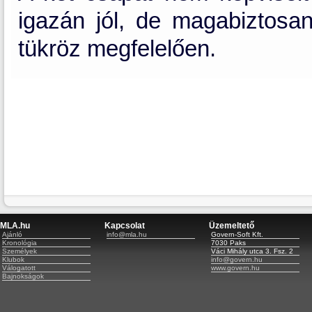
igazán jól, de magabiztos
tükröz megfelelően.
MLA.hu
Kapcsolat
Üzemeltető
Ajánló
info@mla.hu
Govern-Soft Kft.
Kronológia
7030 Paks
Személyek
Váci Mihály utca 3. Fsz. 2
Klubok
info@govern.hu
Válogatott
www.govern.hu
Bajnokságok