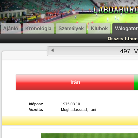
Ajánló
Kronológia
Személyek
Klubok
Válogatot
Összes
Itthon
497. V
Irán
Időpont:
1975.08.10.
Vezette:
Moghadasszad, iráni