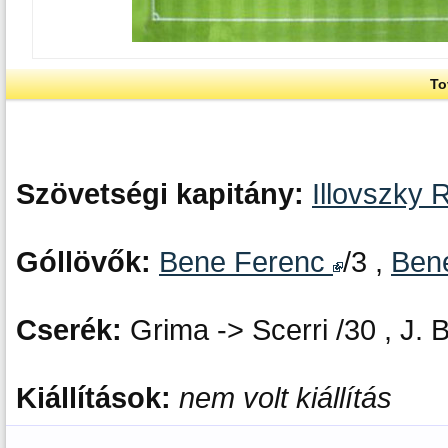
To
Szövetségi kapitány:
Illovszky 
Góllövők:
Bene Ferenc
/3 ,
Ben
Cserék:
Grima -> Scerri /30 , J. 
Kiállítások:
nem volt kiállítás