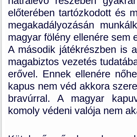
hátralévő részében gyakra
előterében tartózkodott és 
megakadályozásán munkálko
magyar fölény ellenére sem e
A második játékrészben is a
magabiztos vezetés tudatában
erővel. Ennek ellenére nőhe
kapus nem véd akkora szere
bravúrral. A magyar kapu
komoly védeni valója nem ak