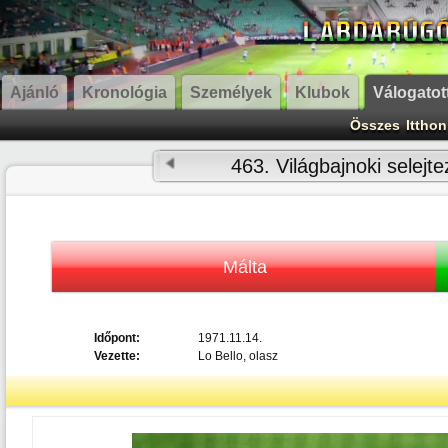
Ajánló
Kronológia
Személyek
Klubok
Válogatot
Összes
Itthon
463. Világbajnoki selej
Málta
Időpont:
1971.11.14.
Vezette:
Lo Bello, olasz