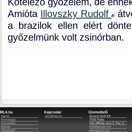
Kötelező győzelem, de ennek 
Amióta
Illovszky Rudolf
átv
a brazilok ellen elért dönt
győzelmünk volt zsinórban.
MLA.hu
Kapcsolat
Üzemeltető
Ajánló
info@mla.hu
Govern-Soft Kft.
Kronológia
7030 Paks
Személyek
Váci Mihály utca 3. Fsz. 2
Klubok
info@govern.hu
Válogatott
www.govern.hu