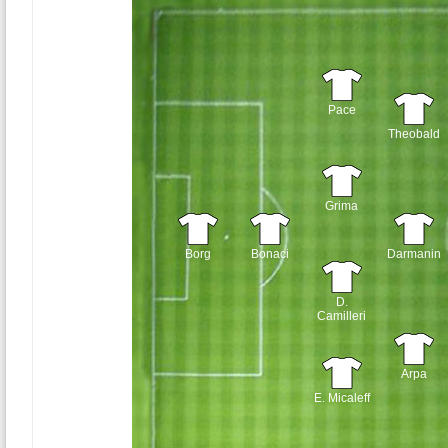
Pace
Theobald
Grima
Borg
Bonaci
Darmanin
D.
Camilleri
Arpa
E. Micaleff