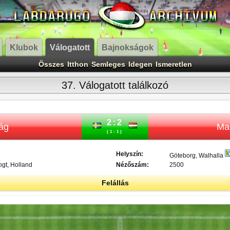
Klubok
Válogatott
Bajnokságok
Összes
Itthon
Semleges
Idegen
Ismeretlen
37. Válogatott találkozó
2:2
ág
Ma
(1:1)
Helyszín:
Göteborg, Walhalla
gt, Holland
Nézőszám:
2500
Felállás