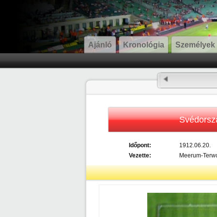
Ajánló
Kronológia
Személyek
Svédorsz
Időpont:
1912.06.20.
Vezette:
Meerum-Terwo