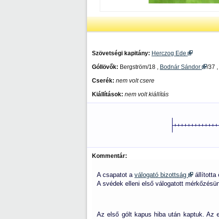
Szövetségi kapitány:
Herczog Ede
Góllövők:
Bergström/18 ,
Bodnár Sándor
/37 
Cserék:
nem volt csere
Kiállítások:
nem volt kiállítás
Kommentár:
A csapatot a
válogató bizottság
állította
A svédek elleni első válogatott mérkőzésün
Az első gólt kapus hiba után kaptuk. Az