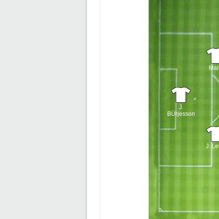
Ma
J.
BÜrjesson
J. Le