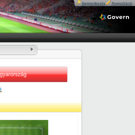
Bejelentkezés
Regisztráció
gyarország