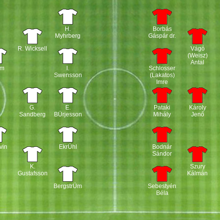
H.
Borbás
Myhrberg
Gáspár dr.
R. Wicksell
Vágó
(Weisz)
Antal
lm
I.
Schlosser
Swensson
(Lakatos)
Imre
G.
E.
Pataki
Károly
Sandberg
BÜrjesson
Mihály
Jenő
vin
EkrÜhl
Bodnár
Sándor
K.
Szury
Gustafsson
Kálmán
BergstrÜm
Sebestyén
Béla