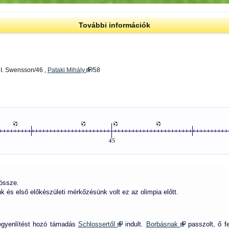
További információk
, I. Swensson/46 ,
Pataki Mihály
/58
 össze.
k és első előkészületi mérkőzésünk volt ez az olimpia előtt.
 egyenlítést hozó támadás
Schlossertől
indult.
Borbásnak
passzolt, ő fe