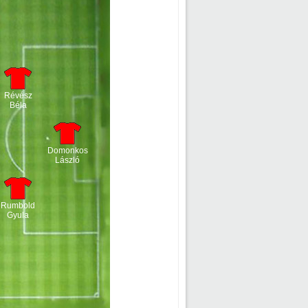
Révész
Béla
Domonkos
László
Rumbold
Gyula