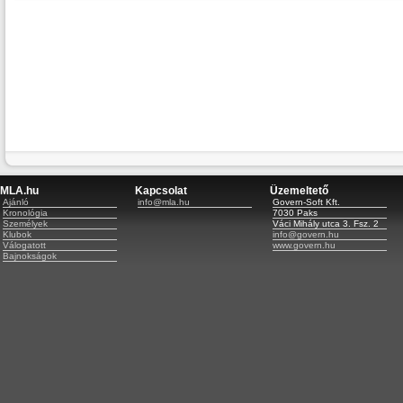
MLA.hu
Kapcsolat
Üzemeltető
Ajánló
info@mla.hu
Govern-Soft Kft.
Kronológia
7030 Paks
Személyek
Váci Mihály utca 3. Fsz. 2
Klubok
info@govern.hu
Válogatott
www.govern.hu
Bajnokságok