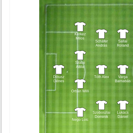
Kerkez
Milos
Schäfer
Sallai
András
Roland
Szalai
Attila
Dibusz
Tóth Alex
Varga
Dénes
Barnabás
Orban Willi
Szoboszlai
Lukács
Dominik
Dániel
Nego Loïc