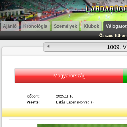
Ajánló
Kronológia
Személyek
Klubok
Válogatot
Összes
Itthon
1009. Vi
Magyarország
Időpont:
2025.11.16.
Vezette:
Eskås Espen (Norvégia)