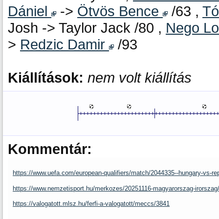
Dániel
->
Ötvös Bence
/63 ,
Tó
Josh -> Taylor Jack /80 ,
Nego Lo
>
Redzic Damir
/93
Kiállítások:
nem volt kiállítás
Kommentár:
https://www.uefa.com/european-qualifiers/match/2044335--hungary-vs-repu
https://www.nemzetisport.hu/merkozes/20251116-magyarorszag-irorszag/
https://valogatott.mlsz.hu/ferfi-a-valogatott/meccs/3841