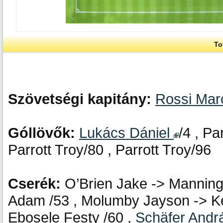
To
Szövetségi kapitány:
Rossi Ma
Góllövők:
Lukács Dániel
/4 , Pa
Parrott Troy/80 , Parrott Troy/96
Cserék:
O’Brien Jake -> Manning
Adam /53 , Molumby Jayson -> K
Ebosele Festy /60 ,
Schäfer And