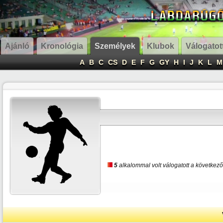
Ajánló
Kronológia
Személyek
Klubok
Válogatot
A
B
C
CS
D
E
F
G
GY
H
I
J
K
L
M
5
alkalommal volt válogatott a következ