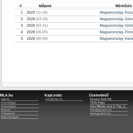
#
Időpont
Mérkőzés
1.
2025
(11-16)
Magyarország
-
Íror
2.
2026
(03-28)
Magyarország
-
Szlo
3.
2026
(03-31)
Magyarország
-
Görö
4.
2026
(06-05)
Magyarország
-
Finn
5.
2026
(06-09)
Magyarország
-
Kaza
MLA.hu
Kapcsolat
Üzemeltető
Ajánló
info@mla.hu
Govern-Soft Kft.
Kronológia
7030 Paks
Személyek
Váci Mihály utca 3. Fsz. 2
Klubok
info@govern.hu
Válogatott
www.govern.hu
Bajnokságok