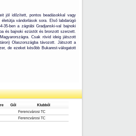
eit jól időzített, pontos beadásokkal vagy
életútja vándorlások sora. Első labdarúgó
-35-ben a zágrábi Gradjanski-val bajnoki
a és bajnoki ezüstöt és bronzott szerzett.
Magyarországra. Csak rövid ideig játszott
áron) Olaszországba távozott. Játszott a
szer, de ezeket később Bukarest-válogatott
re
Gól
Klubból
Ferencvárosi TC
Ferencvárosi TC