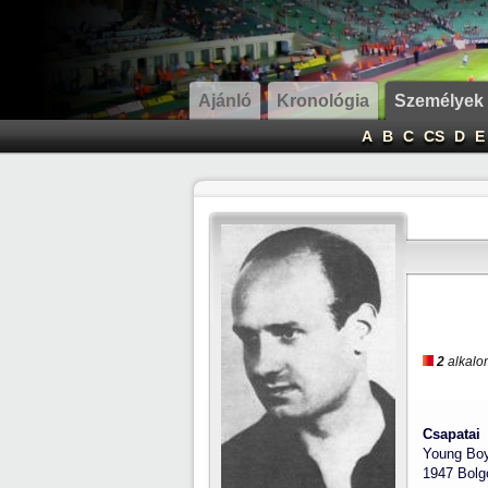
Ajánló
Kronológia
Személyek
A
B
C
CS
D
E
2
alkalom
Csapatai 
Young Boy
1947 Bolg