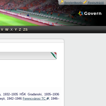
Bejelentkezés
Regisztráció
V
W
X
Y
Z
ZS
ja, 1932–1935 HŠK Građanski, 1935–1936
eşti, 1942–1946
Ferencvárosi TC
, 1946–