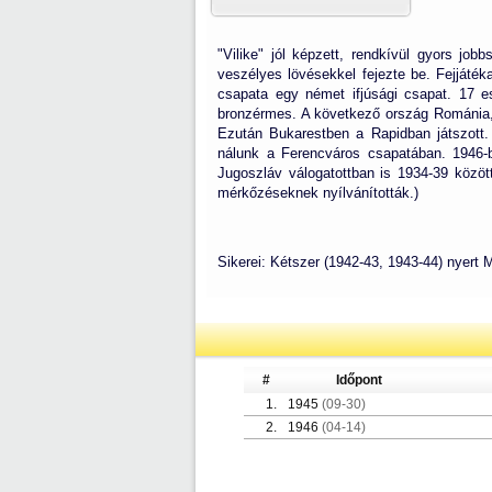
"Vilike" jól képzett, rendkívül gyors job
veszélyes lövésekkel fejezte be. Fejjáté
csapata egy német ifjúsági csapat. 17 e
bronzérmes. A következő ország Románia, m
Ezután Bukarestben a Rapidban játszott. 
nálunk a Ferencváros csapatában. 1946-b
Jugoszláv válogatottban is 1934-39 között
mérkőzéseknek nyílvánították.)
Sikerei: Kétszer (1942-43, 1943-44) nyert 
#
Időpont
1.
1945
(09-30)
2.
1946
(04-14)