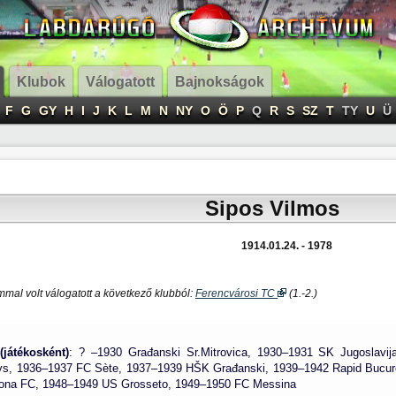
Klubok
Válogatott
Bajnokságok
F
G
GY
H
I
J
K
L
M
N
NY
O
Ö
P
Q
R
S
SZ
T
TY
U
Ü
Sipos Vilmos
1914.01.24. - 1978
mal volt válogatott a következő klubból:
Ferencvárosi TC
(1.-2.)
(játékosként)
: ? –1930 Građanski Sr.Mitrovica, 1930–1931 SK Jugoslavi
s, 1936–1937 FC Sète, 1937–1939 HŠK Građanski, 1939–1942 Rapid Bucur
ona FC, 1948–1949 US Grosseto, 1949–1950 FC Messina