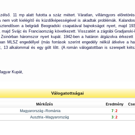
bszélső. 11 mp alatt futotta a száz métert. Váratlan, villámgyors előretörés
ka nem volt kielégítő és küzdőképességével is akadtak problémák. Kalandos 
sztendősen a belgrádi Beogradski csapatával bajnokságot nyert, majd 1934
ajd Svájc és Franciaország következett. Visszatért a zágrábi Gradjanski-b
Zsinórban háromszor nyert kupát. 1942-ben a határon átgázolva érkezett 
an MLSZ engedéllyel (más források szerínt engedély nélkül átkelve a hat
, 13 alkalommal és egy gólt lőtt. (A román válogatottban is szerepelt két
Magyar Kupát,
Válogatottságai
Mérkőzés
Eredmény
Cse
Magyarország
-
Románia
7
:
2
Ausztria
-
Magyarország
3
:
2