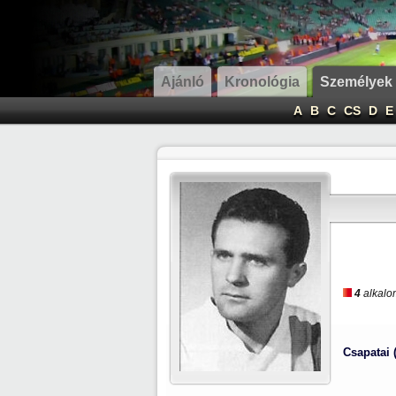
Ajánló
Kronológia
Személyek
A
B
C
CS
D
E
4
alkalom
Csapatai 