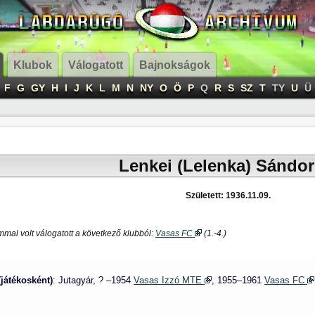
Klubok
Válogatott
Bajnokságok
F
G
GY
H
I
J
K
L
M
N
NY
O
Ö
P
Q
R
S
SZ
T
TY
U
Ü
Lenkei (Lelenka) Sándor
Született: 1936.11.09.
mal volt válogatott a következő klubból:
Vasas FC
(1.-4.)
(játékosként)
: Jutagyár, ? –1954
Vasas Izzó MTE
, 1955–1961
Vasas FC