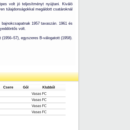
es volt jó teljesítményt nyújtani. Kiváló
yen túlajdonságokkal megáldott csatároknál
ldi bajnokcsapatnak 1957 tavaszán. 1961 és
yeddöntős volt.
t (1956–57), egyszeres B-válogatott (1958).
Csere
Gól
Klubból
Vasas FC
Vasas FC
Vasas FC
Vasas FC