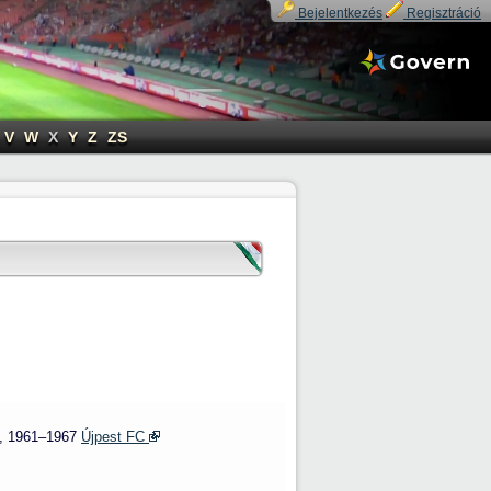
Bejelentkezés
Regisztráció
V
W
X
Y
Z
ZS
, 1961–1967
Újpest FC