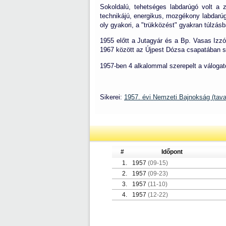
Sokoldalú, tehetséges labdarúgó volt a z
technikájú, energikus, mozgékony labdarúg
oly gyakori, a "trükközést" gyakran túlzásba
1955 előtt a Jutagyár és a Bp. Vasas Izzó
1967 között az Újpest Dózsa csapatában s
1957-ben 4 alkalommal szerepelt a válogato
Sikerei:
1957. évi Nemzeti Bajnokság (tav
#
Időpont
1.
1957
(09-15)
2.
1957
(09-23)
3.
1957
(11-10)
4.
1957
(12-22)