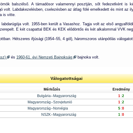
ömök balszélső. A támadósor valamennyi posztján, sőt fedezetként is kép
ó volt. Labdakezelésben, cselezésben az átlag fölé emelkedett és mint az il
 is vitte.
 labdarúgója volt. 1955-ben került a Vasashoz. Tagja volt az első angyalfö
zerepelt. E két csapattal BEK és KEK elődöntős és két alkalommal VVK neg
ttban. Hétszeres ifjúsági (1954–55, 4 gól), háromszoros utánpótlás válogatot
asz)
és
1960-61. évi Nemzeti Bajnokság
bajnoka volt.
Válogatottságai
Mérkőzés
Eredmény
Bulgária
-
Magyarország
1
:
2
Magyarország
-
Szovjetunió
1
:
2
Magyarország
-
Norvégia
5
:
0
NSZK
-
Magyarország
1
:
0