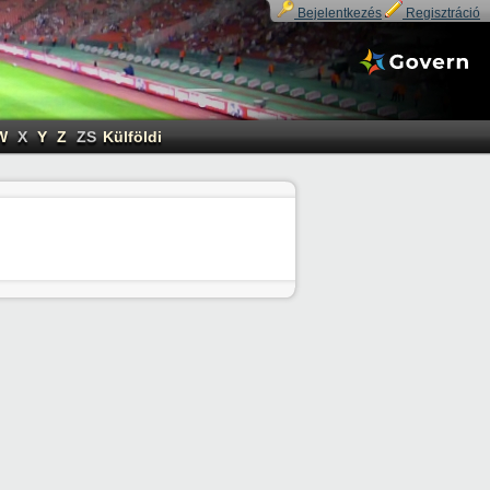
Bejelentkezés
Regisztráció
W
X
Y
Z
ZS
Külföldi