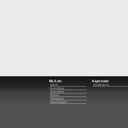
MLA.hu
Kapcsolat
Ajánló
info@mla.hu
Kronológia
Személyek
Klubok
Válogatott
Bajnokságok