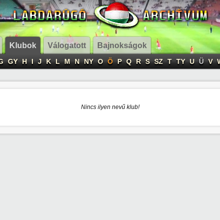
Klubok
Válogatott
Bajnokságok
G
GY
H
I
J
K
L
M
N
NY
O
Ö
P
Q
R
S
SZ
T
TY
U
Ü
V
Nincs ilyen nevű klub!