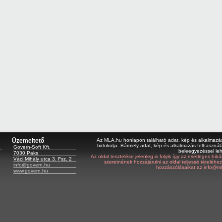
Üzemeltető
Az MLA.hu honlapon található adat, kép és alkalmazás 
birtokolja. Bármely adat, kép és alkalmazás felhasználá
Govern-Soft Kft.
beleegyezéssel le
7030 Paks
Az oldal tesztelése jelenleg is folyik így az esetleges hi
Váci Mihály utca 3. Fsz. 2
szeretnének hozzájárulni az oldal teljessé tételéhe
info@govern.hu
hozzászólásaikat az info@ml
www.govern.hu