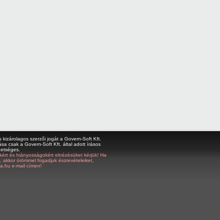
kizárolagos szerzői jogát a Govern-Soft Kft.
sa csak a Govern-Soft Kft. által adott írásos
hetséges.
bákért és hiányosságokért elnézésüket kérjük! Ha
z, akkor örömmel fogadjuk észrevételeiket,
a.hu e-mail címen!