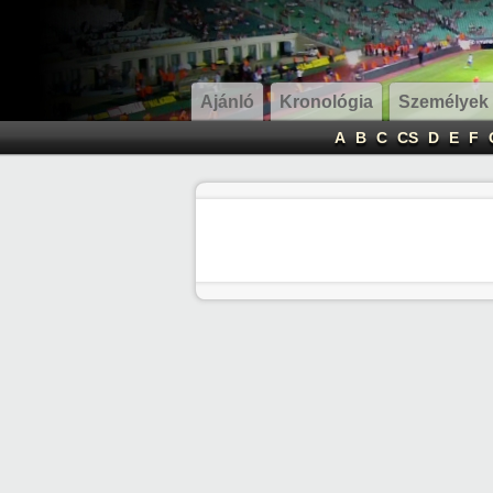
Ajánló
Kronológia
Személyek
A
B
C
CS
D
E
F