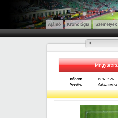
Ajánló
Kronológia
Személyek
Magyarors
Időpont:
1976.05.26.
Vezette:
Makszimovics,