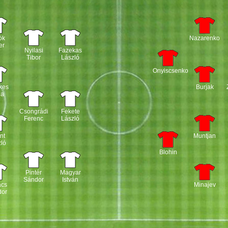
ök
Nazarenko
er
Nyilasi
Fazekas
Tibor
László
Onyiscsenko
kes
Burjak
la
Csongrádi
Fekete
Ferenc
László
nt
Muntjan
ló
Blohin
Pintér
Magyar
Sándor
István
ács
Minajev
dor