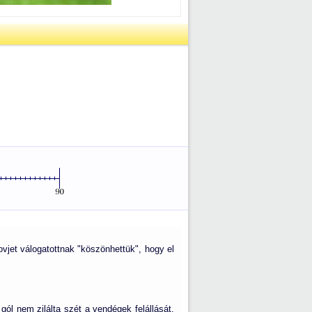
ovjet válogatottnak "köszönhettük", hogy el
gól nem zilálta szét a vendégek felállását.