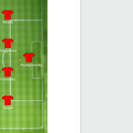
Resko
Zvjagincev
Asztapovszkij
Fomenko
Szauh