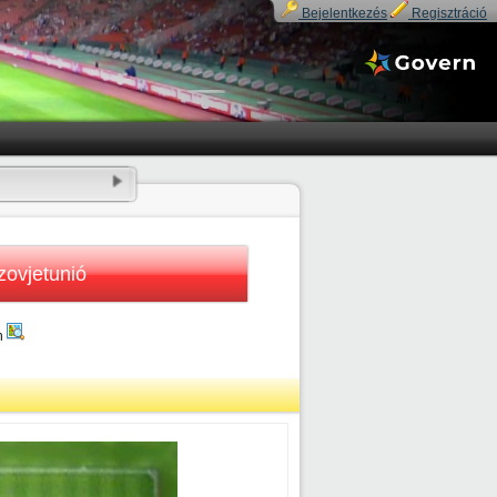
Bejelentkezés
Regisztráció
zovjetunió
n