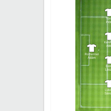
Tör
Pét
Kere
Atti
Rothermel
Ádám
Báli
Lász
Luk
Sán