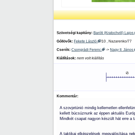
Szövetségi kapitány:
Baróti (Kratochvill) Lajos
Góllövők:
Fekete László
/10 , Nazarenko/77
Cserék:
Csongrádi Ferenc
->
Nagy II. János
Kiállítások:
nem volt kiállítás
Kommentár:
A szovjetúnió mindig kellemetlen ellenfelü
kellett búcsúznunk az éppen aktuális Euró
Mindkét csapat nagyon készült hát erre a t
A taktikai elképzelések megvalósítása nekü