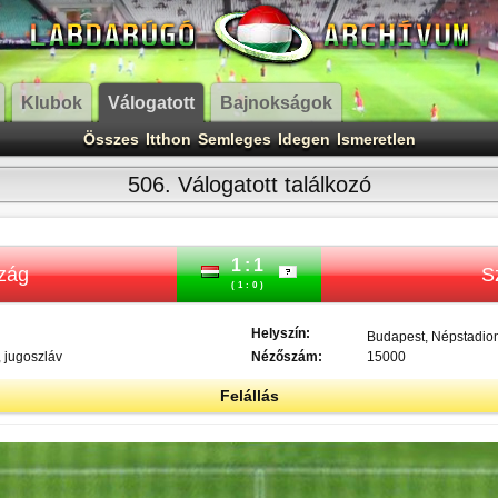
Klubok
Válogatott
Bajnokságok
Összes
Itthon
Semleges
Idegen
Ismeretlen
506. Válogatott találkozó
1:1
zág
S
(1:0)
Helyszín:
Budapest, Népstadio
 jugoszláv
Nézőszám:
15000
Felállás