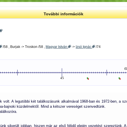
További információk
/58 , Burjak -> Troskon /58 ,
Magyar István
->
Izsó Ignác
/74
nk volt. A legutóbbi két találkozásunk alkalmával 1968-ban és 1972-ben, a sz
pa-bajnoki küzdelmektől. Mind a kétszer vereséget szenvedtünk.
alálkozóra.
nk sikerült jobban, hiszen már az első félidő elején vezetést szereztünk. A 