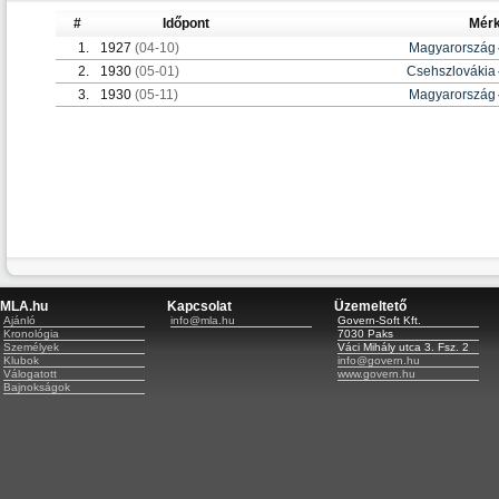
#
Időpont
Mér
1.
1927
(04-10)
Magyarország
2.
1930
(05-01)
Csehszlovákia
3.
1930
(05-11)
Magyarország
MLA.hu
Kapcsolat
Üzemeltető
Ajánló
info@mla.hu
Govern-Soft Kft.
Kronológia
7030 Paks
Személyek
Váci Mihály utca 3. Fsz. 2
Klubok
info@govern.hu
Válogatott
www.govern.hu
Bajnokságok