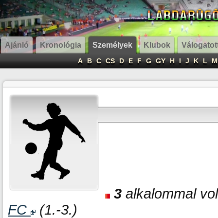
Ajánló
Kronológia
Személyek
Klubok
Válogatot
A
B
C
CS
D
E
F
G
GY
H
I
J
K
L
M
3
alkalommal volt
FC
(1.-3.)