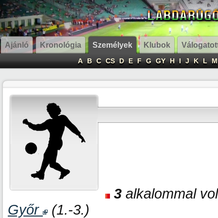
Ajánló
Kronológia
Személyek
Klubok
Válogatot
A
B
C
CS
D
E
F
G
GY
H
I
J
K
L
M
3
alkalommal volt
Győr
(1.-3.)