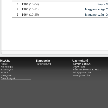
1.
1964
(10-04)
Svájc
-
M
2.
1964
(10-11)
Magyarország
-
C
3.
1964
(10-25)
Magyarország
-
J
MLA.hu
Kapcsolat
Üzemeltető
Ajánló
info@mla.hu
Govern-Soft Kft.
Kronológia
7030 Paks
Személyek
Váci Mihály utca 3. Fsz. 2
Klubok
info@govern.hu
Válogatott
www.govern.hu
Bajnokságok