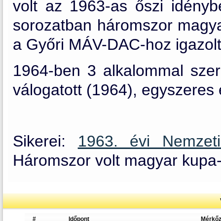
volt az 1963-as őszi idény
sorozatban háromszor magya
a Győri MÁV-DAC-hoz igazolt.
1964-ben 3 alkalommal szere
válogatott (1964), egyszeres 
Sikerei:
1963. évi Nemzet
Háromszor volt magyar kupa-
#
Időpont
Mérkő