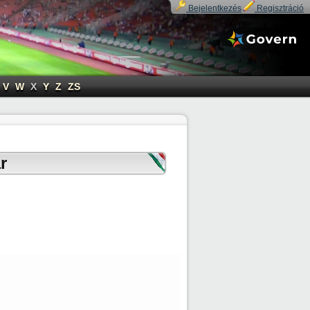
Bejelentkezés
Regisztráció
V
W
X
Y
Z
ZS
r