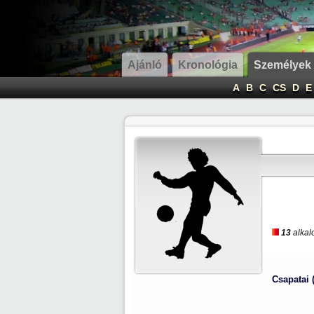
Ajánló
Kronológia
Személyek
A
B
C
CS
D
E
13
alkal
Csapatai 