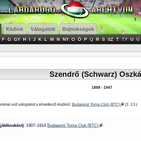
Klubok
Válogatott
Bajnokságok
F
G
GY
H
I
J
K
L
M
N
NY
O
Ö
P
Q
R
S
SZ
T
TY
U
Ü
Szendrő (Schwarz) Oszká
1889 - 1947
ommal volt válogatott a következő klubból:
Budapesti Torna Club (BTC)
(1.-13.)
(játékosként)
: 1907–1914
Budapesti Torna Club (BTC)