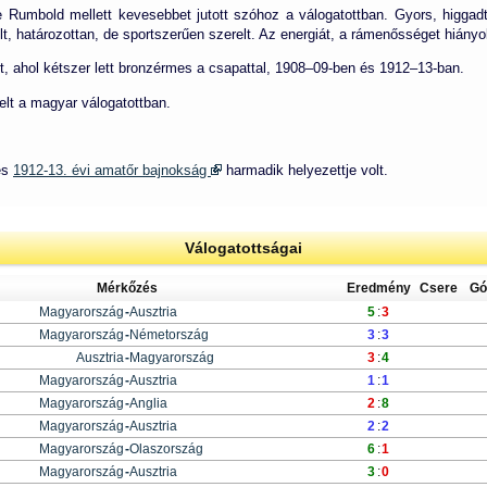
e Rumbold mellett kevesebbet jutott szóhoz a válogatottban. Gyors, higgadt
t, határozottan, de sportszerűen szerelt. Az energiát, a rámenősséget hiányol
t, ahol kétszer lett bronzérmes a csapattal, 1908–09-ben és 1912–13-ban.
lt a magyar válogatottban.
és
1912-13. évi amatőr bajnokság
harmadik helyezettje volt.
Válogatottságai
Mérkőzés
Eredmény
Csere
Gó
Magyarország
-
Ausztria
5
:
3
Magyarország
-
Németország
3
:
3
Ausztria
-
Magyarország
3
:
4
Magyarország
-
Ausztria
1
:
1
Magyarország
-
Anglia
2
:
8
Magyarország
-
Ausztria
2
:
2
Magyarország
-
Olaszország
6
:
1
Magyarország
-
Ausztria
3
:
0