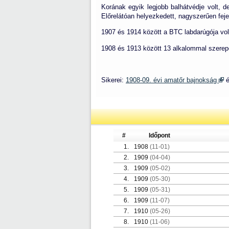
Korának egyik legjobb balhátvédje volt, d
Előrelátóan helyezkedett, nagyszerűen fejel
1907 és 1914 között a BTC labdarúgója vol
1908 és 1913 között 13 alkalommal szerepe
Sikerei:
1908-09. évi amatőr bajnokság
#
Időpont
1.
1908
(11-01)
2.
1909
(04-04)
3.
1909
(05-02)
4.
1909
(05-30)
5.
1909
(05-31)
6.
1909
(11-07)
7.
1910
(05-26)
8.
1910
(11-06)