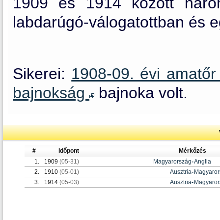
1909 és 1914 között háro
labdarúgó-válogatottban és eg
Sikerei:
1908-09. évi amatő
bajnokság
bajnoka volt.
#
Időpont
Mérkőzés
1.
1909
(05-31)
Magyarország
-
Anglia
2.
1910
(05-01)
Ausztria
-
Magyaror
3.
1914
(05-03)
Ausztria
-
Magyaror