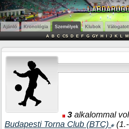
Ajánló
Kronológia
Személyek
Klubok
Válogatot
A
B
C
CS
D
E
F
G
GY
H
I
J
K
L
M
3
alkalommal volt
Budapesti Torna Club (BTC)
(1.-