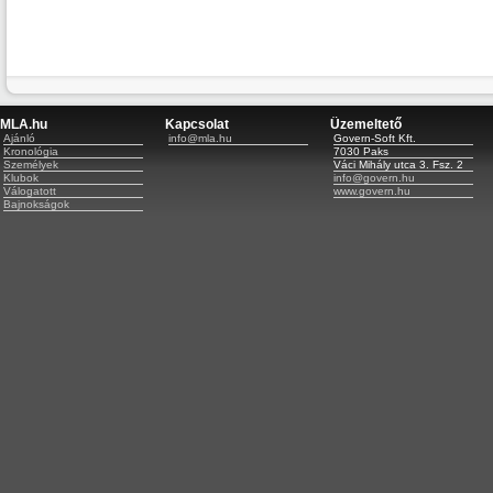
MLA.hu
Kapcsolat
Üzemeltető
Ajánló
info@mla.hu
Govern-Soft Kft.
Kronológia
7030 Paks
Személyek
Váci Mihály utca 3. Fsz. 2
Klubok
info@govern.hu
Válogatott
www.govern.hu
Bajnokságok