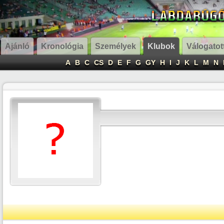
Ajánló
Kronológia
Személyek
Klubok
Válogatot
A
B
C
CS
D
E
F
G
GY
H
I
J
K
L
M
N