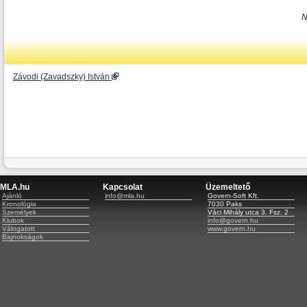
N
Závodi (Zavadszky) István
MLA.hu
Kapcsolat
Üzemeltető
Ajánló
info@mla.hu
Govern-Soft Kft.
Kronológia
7030 Paks
Személyek
Váci Mihály utca 3. Fsz. 2
Klubok
info@govern.hu
Válogatott
www.govern.hu
Bajnokságok