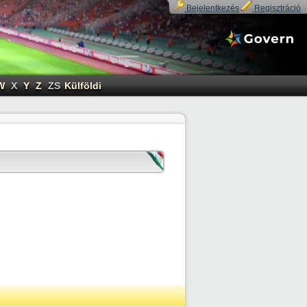
Bejelentkezés
Regisztráció
W
X
Y
Z
ZS
Külföldi