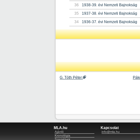
36
1938-39. évi Nemzeti Bajnokság
35
1937-38. évi Nemzeti Bajnokság
34
1936-37. évi Nemzeti Bajnokság
G. Tóth Péter
Páko
MLA.hu
Kapcsolat
Ajánló
info@mla.hu
Kronológia
Személyek