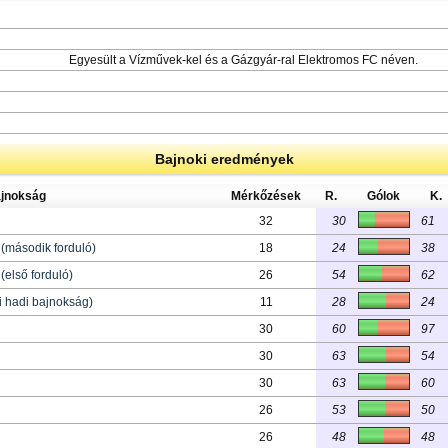
Egyesült a Vízművek-kel és a Gázgyár-ral Elektromos FC néven.
Bajnoki eredmények
jnokság
Mérkőzések
R.
Gólok
K.
32
30
61
(második forduló)
18
24
38
első forduló)
26
54
62
i hadi bajnokság)
11
28
24
30
60
97
30
63
54
30
63
60
26
53
50
26
48
48