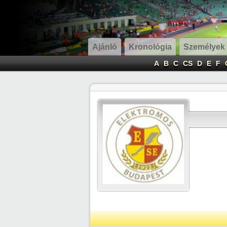
Ajánló
Kronológia
Személyek
A
B
C
CS
D
E
F