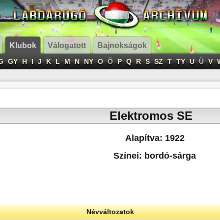
Klubok
Válogatott
Bajnokságok
G
GY
H
I
J
K
L
M
N
NY
O
Ö
P
Q
R
S
SZ
T
TY
U
Ü
V
Elektromos SE
Alapítva: 1922
Színei: bordó-sárga
Névváltozatok