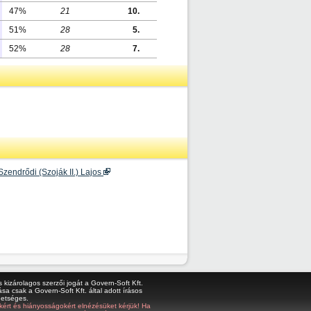
47%
21
10.
51%
28
5.
52%
28
7.
Szendrődi (Szoják II.) Lajos
kizárolagos szerzői jogát a Govern-Soft Kft.
sa csak a Govern-Soft Kft. által adott írásos
hetséges.
bákért és hiányosságokért elnézésüket kérjük! Ha