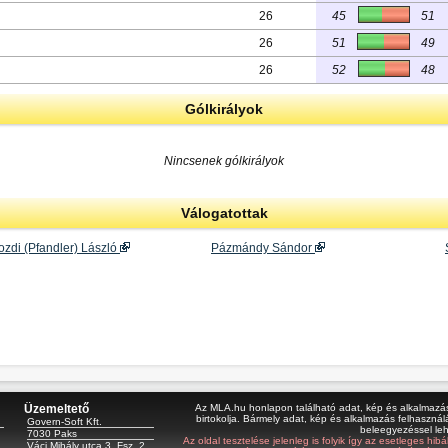
26
45
51
26
51
49
26
52
48
Gólkirályok
Nincsenek gólkirályok
Válogatottak
zdi (Pfandler) László
Pázmándy Sándor
Üzemeltető
Az MLA.hu honlapon található adat, kép és alkalmazás 
birtokolja. Bármely adat, kép és alkalmazás felhasználá
Govern-Soft Kft.
beleegyezéssel le
7030 Paks
Az oldal tesztelése jelenleg is folyik így az esetleges hi
Váci Mihály utca 3. Fsz. 2