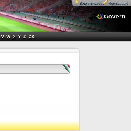
Bejelentkezés
Regisztráció
V
W
X
Y
Z
ZS