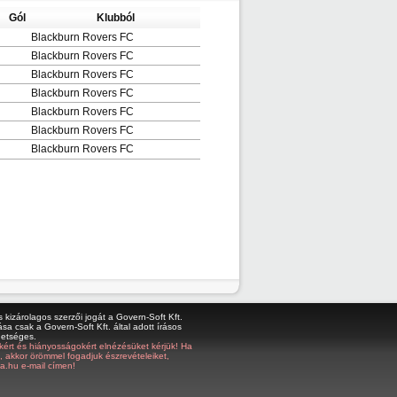
Gól
Klubból
Blackburn Rovers FC
Blackburn Rovers FC
Blackburn Rovers FC
Blackburn Rovers FC
Blackburn Rovers FC
Blackburn Rovers FC
Blackburn Rovers FC
kizárolagos szerzői jogát a Govern-Soft Kft.
sa csak a Govern-Soft Kft. által adott írásos
hetséges.
bákért és hiányosságokért elnézésüket kérjük! Ha
z, akkor örömmel fogadjuk észrevételeiket,
a.hu e-mail címen!