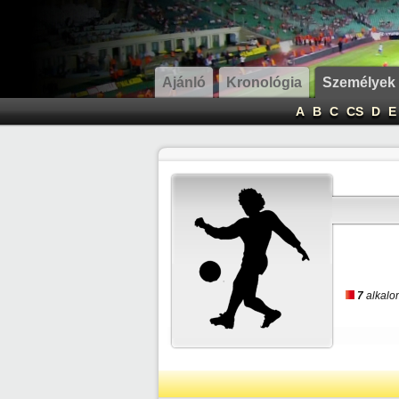
Ajánló
Kronológia
Személyek
A
B
C
CS
D
E
7
alkalom