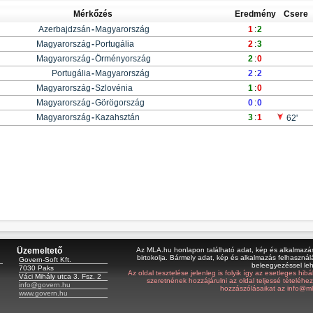
Mérkőzés
Eredmény
Csere
Azerbajdzsán
-
Magyarország
1
:
2
Magyarország
-
Portugália
2
:
3
Magyarország
-
Örményország
2
:
0
Portugália
-
Magyarország
2
:
2
Magyarország
-
Szlovénia
1
:
0
Magyarország
-
Görögország
0
:
0
Magyarország
-
Kazahsztán
3
:
1
62'
Üzemeltető
Az MLA.hu honlapon található adat, kép és alkalmazás 
birtokolja. Bármely adat, kép és alkalmazás felhasználá
Govern-Soft Kft.
beleegyezéssel le
7030 Paks
Az oldal tesztelése jelenleg is folyik így az esetleges hi
Váci Mihály utca 3. Fsz. 2
szeretnének hozzájárulni az oldal teljessé tételéhe
info@govern.hu
hozzászólásaikat az info@ml
www.govern.hu