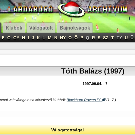
Klubok
Válogatott
Bajnokságok
F
G
GY
H
I
J
K
L
M
N
NY
O
Ö
P
Q
R
S
SZ
T
TY
U
Ü
Tóth Balázs (1997)
1997.09.04. - ?
mal volt válogatott a következő klubból:
Blackburn Rovers FC
(1.-7.)
Válogatottságai