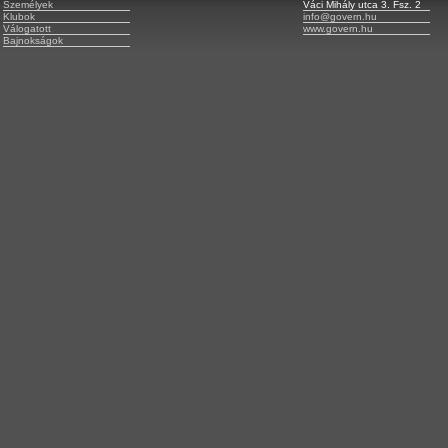
Személyek
Váci Mihály utca 3. Fsz. 2
Klubok
info@govern.hu
Válogatott
www.govern.hu
Bajnokságok