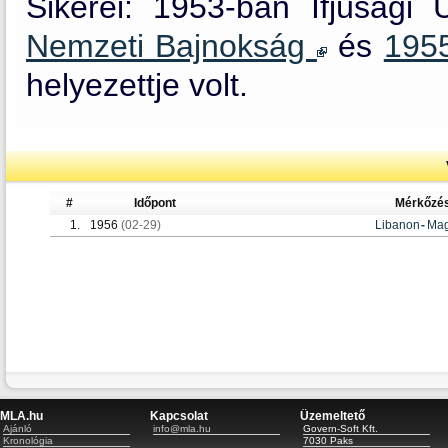
Sikerei: 1953-ban Ifjúsági
Nemzeti Bajnokság
és
195
helyezettje volt.
#
Időpont
Mérkőzé
1.
1956
(02-29)
Libanon
-
Mag
MLA.hu
Kapcsolat
Üzemeltető
Ajánló
info@mla.hu
Govern-Soft Kft.
Kronológia
7030 Paks