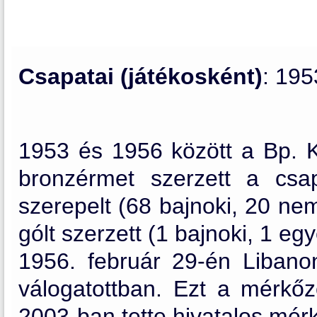
Csapatai (játékosként)
: 19
1953 és 1956 között a Bp. Ki
bronzérmet szerzett a csa
szerepelt (68 bajnoki, 20 ne
gólt szerzett (1 bajnoki, 1 egy
1956. február 29-én Libano
válogatottban. Ezt a mérkő
2003-ban tette hivatalos mér