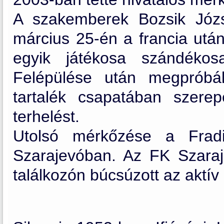
A szakemberek Bozsik Józs
március 25-én a francia után
egyik játékosa szándékos
Felépülése után megpróbálk
tartalék csapatában szer
terhelést.
Utolsó mérkőzése a Frad
Szarajevóban. Az FK Szaraje
találkozón búcsúzott az aktív