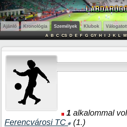
Ajánló
Kronológia
Személyek
Klubok
Válogatot
A
B
C
CS
D
E
F
G
GY
H
I
J
K
L
M
1
alkalommal volt
Ferencvárosi TC
(1.)