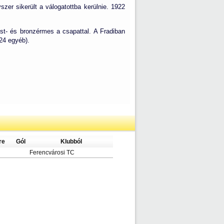
zer sikerült a válogatottba kerülnie. 1922
st- és bronzérmes a csapattal. A Fradiban
24 egyéb).
re
Gól
Klubból
Ferencvárosi TC