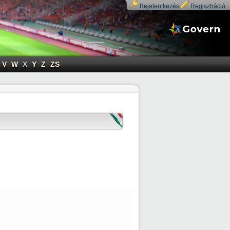
Bejelentkezés
Regisztráció
V
W
X
Y
Z
ZS