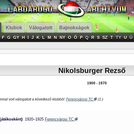
Klubok
Válogatott
Bajnokságok
F
G
GY
H
I
J
K
L
M
N
NY
O
Ö
P
Q
R
S
SZ
T
TY
U
Ü
Nikolsburger Rezső
1900 - 1970
mal volt válogatott a következő klubból:
Ferencvárosi TC
(1.)
(játékosként)
: 1920–1925
Ferencvárosi TC