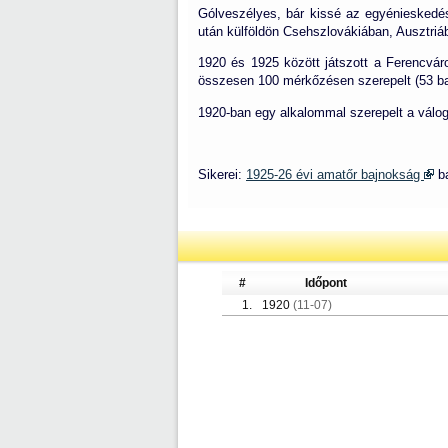
Gólveszélyes, bár kissé az egyénieskedésr
után külföldön Csehszlovákiában, Ausztriá
1920 és 1925 között játszott a Ferencvár
összesen 100 mérkőzésen szerepelt (53 baj
1920-ban egy alkalommal szerepelt a válog
Sikerei:
1925-26 évi amatőr bajnokság
ba
#
Időpont
1.
1920
(11-07)