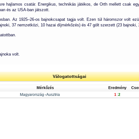
e hajlamos csatár. Energikus, technikás játékos, de Orth mellett csak egys
ban és az USA-ban játszott.
osban. Az 1925–26-os bajnokcsapat tagja volt. Ezen túl háromszor volt ezü
noki, 37 nemzetközi, 10 hazai díjmérkőzés) és 47 gólt szerzett (23 bajnoki, 
atottban.
jnoka volt.
Válogatottságai
Mérkőzés
Eredmény
Cse
Magyarország
-
Ausztria
1
:
2