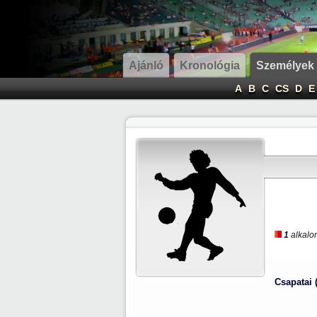
Ajánló
Kronológia
Személyek
A
B
C
CS
D
E
1
alkalom
Csapatai 