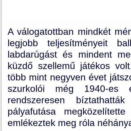
A válogatottban mindkét mér
legjobb teljesítményeit b
labdarúgást és mindent meg
küzdő szellemű játékos volt
több mint negyven évet játsz
szurkolói még 1940-es 
rendszeresen bíztathattá
pályafutása megközelített
emlékeztek meg róla néhánya