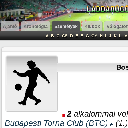
Ajánló
Kronológia
Személyek
Klubok
Válogatot
A
B
C
CS
D
E
F
G
GY
H
I
J
K
L
M
Bos
2
alkalommal volt
Budapesti Torna Club (BTC)
(1.