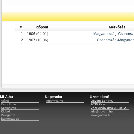
#
Időpont
Mérkőzés
1.
1906
(04-01)
Magyarország
-
Csehorsz
2.
1907
(10-06)
Csehország
-
Magyaror
MLA.hu
Kapcsolat
Üzemeltető
Ajánló
info@mla.hu
Govern-Soft Kft.
Kronológia
7030 Paks
Személyek
Váci Mihály utca 3. Fsz. 2
Klubok
info@govern.hu
Válogatott
www.govern.hu
Bajnokságok