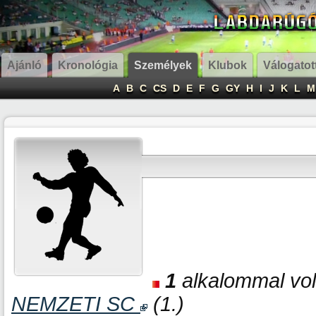
Ajánló
Kronológia
Személyek
Klubok
Válogatot
A
B
C
CS
D
E
F
G
GY
H
I
J
K
L
M
1
alkalommal volt
NEMZETI SC
(1.)