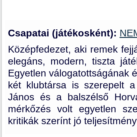
Csapatai (játékosként):
NE
Középfedezet, aki remek fejj
elegáns, modern, tiszta játé
Egyetlen válogatottságának 
két klubtársa is szerepelt 
János és a balszélső Hor
mérkőzés volt egyetlen sz
kritikák szerínt jó teljesítmény