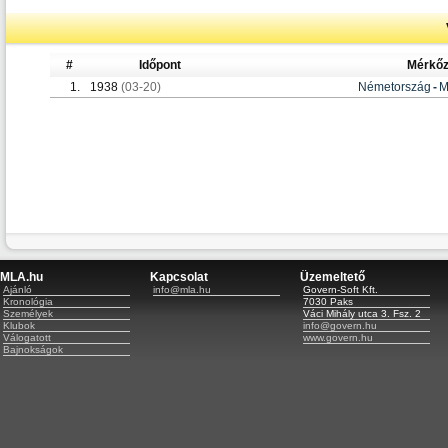
#
Időpont
Mérkő
1.
1938
(03-20)
Németország
-
M
MLA.hu
Kapcsolat
Üzemeltető
Ajánló
info@mla.hu
Govern-Soft Kft.
Kronológia
7030 Paks
Személyek
Váci Mihály utca 3. Fsz. 2
Klubok
info@govern.hu
Válogatott
www.govern.hu
Bajnokságok