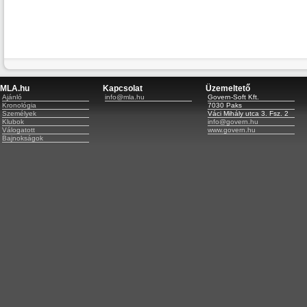
MLA.hu
Kapcsolat
Üzemeltető
Ajánló
info@mla.hu
Govern-Soft Kft.
Kronológia
7030 Paks
Személyek
Váci Mihály utca 3. Fsz. 2
Klubok
info@govern.hu
Válogatott
www.govern.hu
Bajnokságok