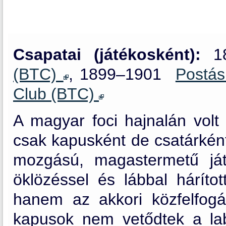
Csapatai (játékosként):
1
(BTC)
, 1899–1901
Postá
Club (BTC)
A magyar foci hajnalán volt
csak kapusként de csatárkén
mozgású, magastermetű ját
öklözéssel és lábbal háríto
hanem az akkori közfelfogá
kapusok nem vetődtek a la