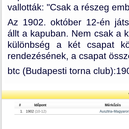
vallották: "Csak a részeg embe
Az 1902. október 12-én játs
állt a kapuban. Nem csak a k
különbség a két csapat kö
rendezésének, a csapat össze
btc (Budapesti torna club):19
#
Időpont
Mérkőzés
1.
1902
(10-12)
Ausztria
-
Magyaror