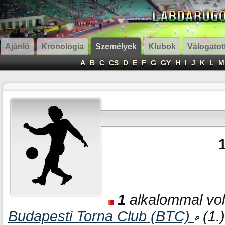
Ajánló
Kronológia
Személyek
Klubok
Válogatot
A
B
C
CS
D
E
F
G
GY
H
I
J
K
L
M
1
alkalommal volt
Budapesti Torna Club (BTC)
(1.)