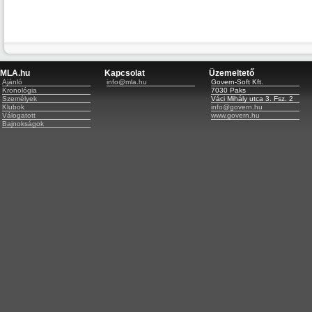
MLA.hu
Kapcsolat
Üzemeltető
Ajánló
info@mla.hu
Govern-Soft Kft.
Kronológia
7030 Paks
Személyek
Váci Mihály utca 3. Fsz. 2
Klubok
info@govern.hu
Válogatott
www.govern.hu
Bajnokságok