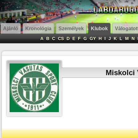
Ajánló
Kronológia
Személyek
Klubok
Válogatot
A
B
C
CS
D
E
F
G
GY
H
I
J
K
L
M
N
Miskolci