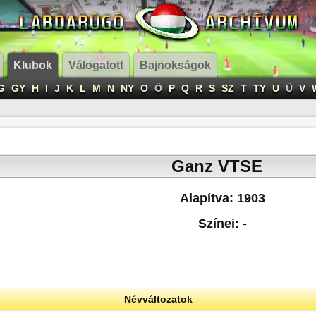
Klubok
Válogatott
Bajnokságok
G
GY
H
I
J
K
L
M
N
NY
O
Ö
P
Q
R
S
SZ
T
TY
U
Ü
V
Ganz VTSE
Alapítva: 1903
Színei: -
Névváltozatok