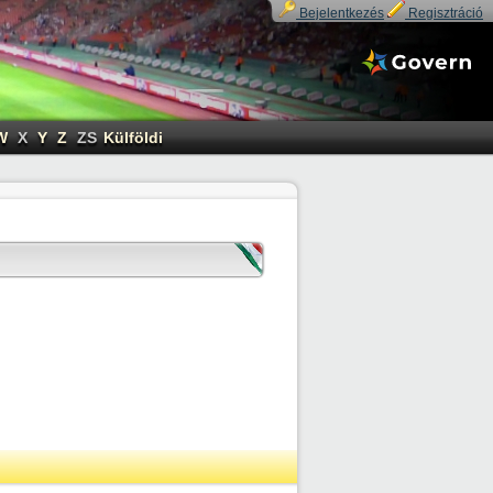
Bejelentkezés
Regisztráció
W
X
Y
Z
ZS
Külföldi