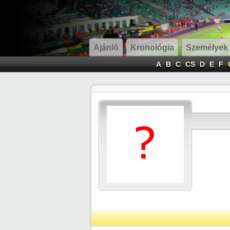
Ajánló
Kronológia
Személyek
A
B
C
CS
D
E
F