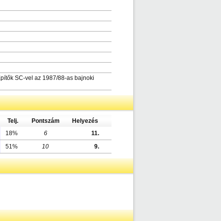
ítők SC-vel az 1987/88-as bajnoki
Telj.
Pontszám
Helyezés
18%
6
11.
51%
10
9.