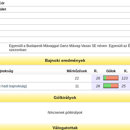
Kör
ület
Egyesült a Budapesti Mávaggal Ganz-Mávag-Vasas SE néven. Egyesült az Ép
szezonban.
Bajnoki eredmények
jnokság
Mérkőzések
R.
Gólok
K.
22
26
123
i hadi bajnokság)
11
26
25
Gólkirályok
Nincsenek gólkirályok
Válogatottak