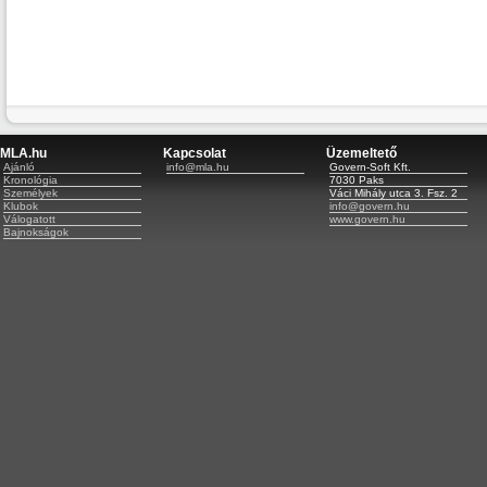
MLA.hu
Kapcsolat
Üzemeltető
Ajánló
info@mla.hu
Govern-Soft Kft.
Kronológia
7030 Paks
Személyek
Váci Mihály utca 3. Fsz. 2
Klubok
info@govern.hu
Válogatott
www.govern.hu
Bajnokságok