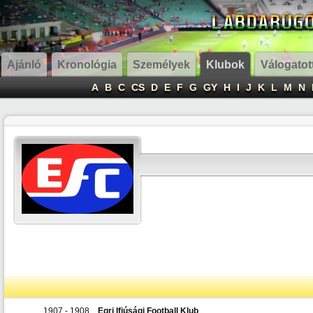
Ajánló
Kronológia
Személyek
Klubok
Válogatot
A
B
C
CS
D
E
F
G
GY
H
I
J
K
L
M
N
1907 - 1908
Egri Ifjúsági Football Klub