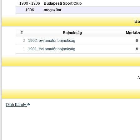
1900 - 1906
Budapesti Sport Club
1906
megszünt
Ba
#
Bajnokság
Mérkőz
2
1902. évi amatőr bajnokság
8
1
1901. évi amatőr bajnokság
8
N
Oláh Károly