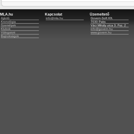
MLA.hu
Kapcsolat
Üzemeltető
Ajánló
info@mla.hu
Govern-Soft Kft.
Kronológia
7030 Paks
Személyek
Váci Mihály utca 3. Fsz. 2
Klubok
info@govern.hu
Válogatott
www.govern.hu
Bajnokságok