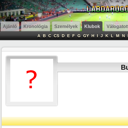
Ajánló
Kronológia
Személyek
Klubok
Válogatot
A
B
C
CS
D
E
F
G
GY
H
I
J
K
L
M
N
B