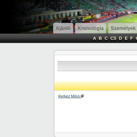
Ajánló
Kronológia
Személyek
A
B
C
CS
D
E
F
Kerkez Milos