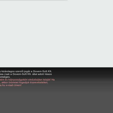
kizárolagos szerzői jogát a Govern-Soft Kft.
sa csak a Govern-Soft Kft. által adott írásos
hetséges.
bákért és hiányosságokért elnézésüket kérjük! Ha
z, akkor örömmel fogadjuk észrevételeiket,
a.hu e-mail címen!