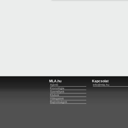
MLA.hu
Kapcsolat
Ajánló
info@mla.hu
Kronológia
Személyek
Klubok
Válogatott
Bajnokságok