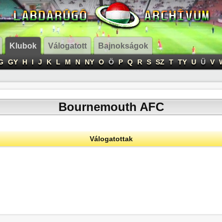
Klubok
Válogatott
Bajnokságok
G
GY
H
I
J
K
L
M
N
NY
O
Ö
P
Q
R
S
SZ
T
TY
U
Ü
V
Bournemouth AFC
Válogatottak