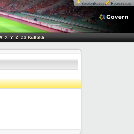
Bejelentkezés
Regisztráció
W
X
Y
Z
ZS
Külföldi