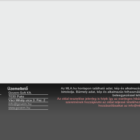
Üzemeltető
Az MLA.hu honlapon található adat, kép és alkalmazás 
birtokolja. Bármely adat, kép és alkalmazás felhasználá
Govern-Soft Kft.
beleegyezéssel le
7030 Paks
Az oldal tesztelése jelenleg is folyik így az esetleges hi
Váci Mihály utca 3. Fsz. 2
szeretnének hozzájárulni az oldal teljessé tételéhe
info@govern.hu
hozzászólásaikat az info@ml
www.govern.hu