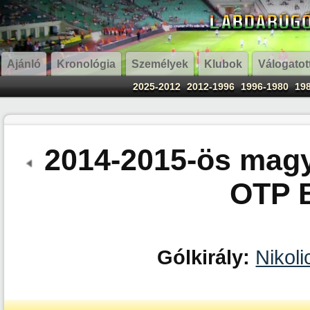
Ajánló
Kronológia
Személyek
Klubok
Válogatot
2025-2012
2012-1996
1996-1980
19
2014-2015-ös magy
OTP 
Gólkirály:
Nikol