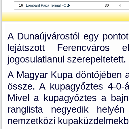
16
Lombard Pápa Termál FC
30
4
A Dunaújvárostól egy pontot
lejátszott Ferencváros e
jogosulatlanul szerepeltetett.
A Magyar Kupa döntőjében a
össze. A kupagyőztes 4-0-á
Mivel a kupagyőztes a bajn
ranglista negyedik helyé
nemzetközi kupaküzdelmekb