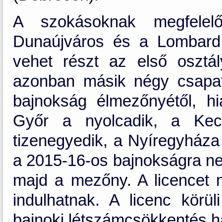
A szokásoknak megfelel
Dunaújváros és a Lombard
vehet részt az első oszt
azonban másik négy csapat
bajnokság élmezőnyétől, h
Győr a nyolcadik, a Kec
tizenegyedik, a Nyíregyháza 
a 2015-16-os bajnokságra nem 
majd a mezőny. A licencet 
indulhatnak. A licenc körü
bajnoki létszámcsökkentés hat