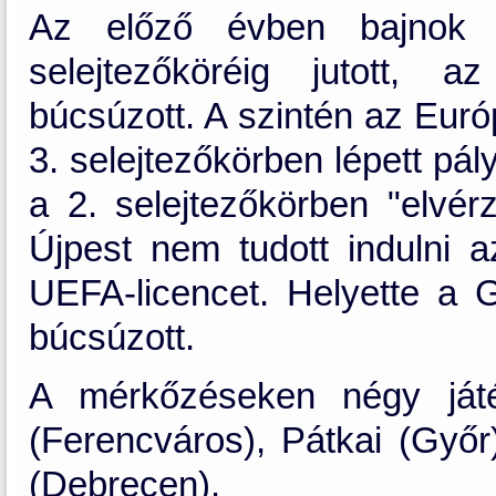
Az előző évben bajnok 
selejtezőköréig jutott, 
búcsúzott. A szintén az Euró
3. selejtezőkörben lépett pá
a 2. selejtezőkörben "elvér
Újpest nem tudott indulni 
UEFA-licencet. Helyette a 
búcsúzott.
A mérkőzéseken négy játé
(Ferencváros), Pátkai (Győ
(Debrecen).