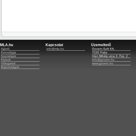
MLA.hu
Kapcsolat
Üzemeltető
Ajánló
info@mla.hu
Govern-Soft Kft.
Kronológia
7030 Paks
Személyek
Váci Mihály utca 3. Fsz. 2
Klubok
info@govern.hu
Válogatott
www.govern.hu
Bajnokságok