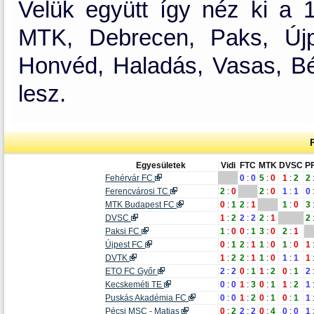
Velük együtt így néz ki a 1
MTK, Debrecen, Paks, Újp
Honvéd, Haladás, Vasas, Bé
lesz.
Egyesületek
Vidi
FTC
MTK
DVSC
P
Fehérvár FC
0
:
0
5
:
0
1
:
2
2
Ferencvárosi TC
2
:
0
2
:
0
1
:
1
0
MTK Budapest FC
0
:
1
2
:
1
1
:
0
3
DVSC
1
:
2
2
:
2
2
:
1
2
Paksi FC
1
:
0
0
:
1
3
:
0
2
:
1
Újpest FC
0
:
1
2
:
1
1
:
0
1
:
0
1
DVTK
1
:
2
2
:
1
1
:
0
1
:
1
1
ETO FC Győr
2
:
2
0
:
1
1
:
2
0
:
1
2
Kecskeméti TE
0
:
0
1
:
3
0
:
1
1
:
2
1
Puskás Akadémia FC
0
:
0
1
:
2
0
:
1
0
:
1
1
Pécsi MSC - Matias
0
:
2
2
:
2
0
:
4
0
:
0
1