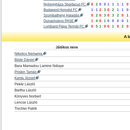
Nyíregyháza Spartacus FC
0
:
2
0
:
0
1
:
1
1
:
1
0
Budapest Honvéd FC
1
:
1
2
:
3
0
:
2
1
:
1
0
Szombathelyi Haladás
0
:
2
0
:
3
0
:
3
2
:
0
1
Dunaújváros PASE
1
:
4
0
:
1
0
:
0
0
:
0
1
Lombard Pápa Termál FC
0
:
5
1
:
0
0
:
1
0
:
2
0
A 
Játékos neve
Nikolics Nemanja
Böde Dániel
Bara Mamadou Lamine Ndiaye
Priskin Tamás
Kanta József
Pekár László
Bartha László
Könyves Norbert
Lencse László
Tischler Patrik