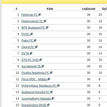
#
Klub
Lejátszott
Gy
1
Fehérvár FC
30
22
2
Ferencvárosi TC
30
19
3
MTK Budapest FC
30
18
4
DVSC
30
15
5
Paksi FC
30
14
6
Újpest FC
30
14
7
DVTK
30
13
8
ETO FC Győr
30
10
9
Kecskeméti TE
30
10
10
Puskás Akadémia FC
30
10
11
Pécsi MSC - Matias
30
8
12
Nyíregyháza Spartacus FC
30
8
13
Budapest Honvéd FC
30
6
14
Szombathelyi Haladás
30
7
15
Dunaújváros PASE
30
5